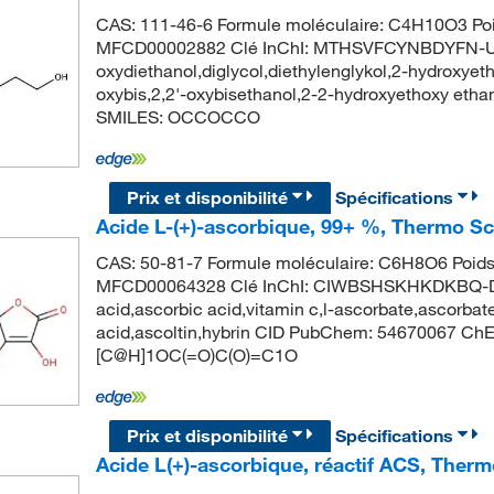
CAS: 111-46-6 Formule moléculaire: C4H10O3 Poi
MFCD00002882 Clé InChI: MTHSVFCYNBDYFN-UHF
oxydiethanol,diglycol,diethylenglykol,2-hydroxyethy
oxybis,2,2'-oxybisethanol,2-2-hydroxyethoxy et
SMILES: OCCOCCO
Prix et disponibilité
Spécifications
Acide L-(+)-ascorbique, 99+ %, Thermo Sc
CAS: 50-81-7 Formule moléculaire: C6H8O6 Poids
MFCD00064328 Clé InChI: CIWBSHSKHKDKBQ-D
acid,ascorbic acid,vitamin c,l-ascorbate,ascorbat
acid,ascoltin,hybrin CID PubChem: 54670067 Ch
[C@H]1OC(=O)C(O)=C1O
Prix et disponibilité
Spécifications
Acide L(+)-ascorbique, réactif ACS, Therm