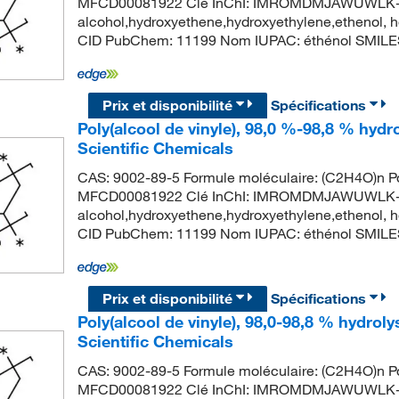
MFCD00081922 Clé InChI: IMROMDMJAWUWLK-UHF
alcohol,hydroxyethene,hydroxyethylene,ethenol, 
CID PubChem: 11199 Nom IUPAC: éthénol SMILES
Prix et disponibilité
Spécifications
Poly(alcool de vinyle), 98,0 %-98,8 % hydr
Scientific Chemicals
CAS: 9002-89-5 Formule moléculaire: (C2H4O)n Po
MFCD00081922 Clé InChI: IMROMDMJAWUWLK-UHF
alcohol,hydroxyethene,hydroxyethylene,ethenol, 
CID PubChem: 11199 Nom IUPAC: éthénol SMILES
Prix et disponibilité
Spécifications
Poly(alcool de vinyle), 98,0-98,8 % hydrol
Scientific Chemicals
CAS: 9002-89-5 Formule moléculaire: (C2H4O)n Po
MFCD00081922 Clé InChI: IMROMDMJAWUWLK-UHF