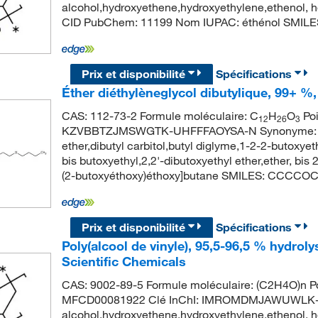
alcohol,hydroxyethene,hydroxyethylene,ethenol, 
CID PubChem: 11199 Nom IUPAC: éthénol SMILES
Prix et disponibilité
Spécifications
Éther diéthylèneglycol dibutylique, 99+ %
CAS: 112-73-2 Formule moléculaire: C
H
O
Poi
12
26
3
KZVBBTZJMSWGTK-UHFFFAOYSA-N Synonyme: diethy
ether,dibutyl carbitol,butyl diglyme,1-2-2-butoxye
bis butoxyethyl,2,2'-dibutoxyethyl ether,ether, b
(2-butoxyéthoxy)éthoxy]butane SMILES: CC
Prix et disponibilité
Spécifications
Poly(alcool de vinyle), 95,5-96,5 % hydrol
Scientific Chemicals
CAS: 9002-89-5 Formule moléculaire: (C2H4O)n Po
MFCD00081922 Clé InChI: IMROMDMJAWUWLK-UHF
alcohol,hydroxyethene,hydroxyethylene,ethenol, 