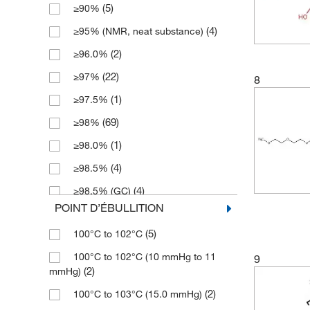
(5)
≥90%
(7)
104.11
(2)
1g
(4)
≥95% (NMR, neat substance)
(2)
104.149
(3)
2 L
(2)
≥96.0%
(28)
104.15
(6)
2 g
(22)
≥97%
(6)
8
105.137
(1)
2 kg
(1)
≥97.5%
(6)
105.14
(59)
2.5 L
(69)
≥98%
(22)
106.12
(8)
2.5 g
(1)
≥98.0%
(3)
106.121
(16)
2.5 kg
(4)
≥98.5%
(2)
108.57
(1)
2.5 mL
(4)
≥98.5% (GC)
(2)
109.128
(1)
2.5 l
POINT D’ÉBULLITION
(31)
≥99%
(9)
109.13
(7)
20 L
(5)
100°C to 102°C
(18)
≥99.0%
(7)
112.17
(1)
200 L
100°C to 102°C (10 mmHg to 11
9
(2)
≥99.0% (GC)
(1)
114.07
(1)
2000 g
(2)
mmHg)
(1)
≥99.0% (RT)
(3)
114.16
(17)
25 L
(2)
100°C to 103°C (15.0 mmHg)
(1)
≥99.2%
(3)
114.162