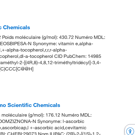
ic Chemicals
Poids moléculaire (g/mol): 430.72 Numéro MDL:
SBIPESA-N Synonyme: vitamin e,alpha-
,+-alpha-tocopherol,r,r,r-alpha-
-tocopherol,dl-a-tocopherol CID PubChem: 14985
éthyl-2-[(4R,8)-4,8,12-triméthyltridécyl]-3,4-
](C)CCC[C@@H]
1
mo Scientific Chemicals
 moléculaire (g/mol): 176.12 Numéro MDL:
OMZIZNONA-N Synonyme: l-ascorbic
e,ascorbicap,l +-ascorbic acid,cevitamic
BI: CHEBI:29073 Nom IUPAC: (2R)-2-[(1S)-1,2-