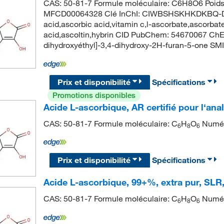
CAS: 50-81-7 Formule moléculaire: C6H8O6 Poids
MFCD00064328 Clé InChI: CIWBSHSKHKDKBQ-D
acid,ascorbic acid,vitamin c,l-ascorbate,ascorbat
acid,ascoltin,hybrin CID PubChem: 54670067 ChE
dihydroxyéthyl]-3,4-dihydroxy-2H-furan-5-one
Prix et disponibilité
Spécifications
Promotions disponibles
Acide L-ascorbique, AR certifié pour l‘ana
CAS: 50-81-7 Formule moléculaire: C
H
O
Numér
6
8
6
Prix et disponibilité
Spécifications
Acide L-ascorbique, 99+%, extra pur, SLR
CAS: 50-81-7 Formule moléculaire: C
H
O
Numér
6
8
6