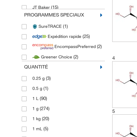
(15)
JT Baker
PROGRAMMES SPECIAUX
(1)
Macron Fine Chemicals
(1)
SureTRACE
(2)
Medchem Express
(25)
Expédition rapide
(10)
MP Biomedicals
(2)
EncompassPreferred
(2)
PENTA CHEMICALS
(2)
Greener Choice
4
(13)
Thermo Scientific
QUANTITÉ
(511)
Thermo Scientific Acros
(840)
Thermo Scientific Alfa Aesar
(3)
0.25 g
(101)
Thermo Scientific Maybridge
(1)
0.5 g
(3)
Tocris
(90)
1 L
(95)
Toronto Research Chemicals
(274)
1 g
5
(20)
1 kg
(5)
1 mL