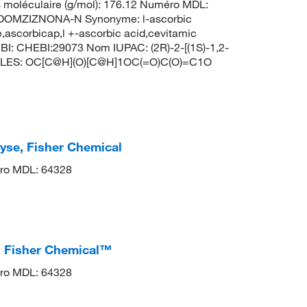
 moléculaire (g/mol): 176.12 Numéro MDL:
OMZIZNONA-N Synonyme: l-ascorbic
e,ascorbicap,l +-ascorbic acid,cevitamic
BI: CHEBI:29073 Nom IUPAC: (2R)-2-[(1S)-1,2-
 SMILES: OC[C@H](O)[C@H]1OC(=O)C(O)=C1O
lyse, Fisher Chemical
o MDL: 64328
, Fisher Chemical™
o MDL: 64328