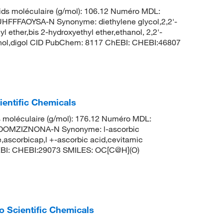
ds moléculaire (g/mol): 106.12 Numéro MDL:
FFAOYSA-N Synonyme: diethylene glycol,2,2'-
l ether,bis 2-hydroxyethyl ether,ethanol, 2,2'-
hanol,digol CID PubChem: 8117 ChEBI: CHEBI:46807
ientific Chemicals
 moléculaire (g/mol): 176.12 Numéro MDL:
OMZIZNONA-N Synonyme: l-ascorbic
e,ascorbicap,l +-ascorbic acid,cevitamic
EBI: CHEBI:29073 SMILES: OC[C@H](O)
o Scientific Chemicals