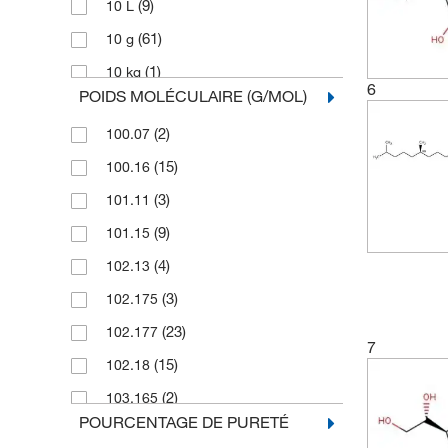
(9)
10 L
(61)
10 g
(1)
10 kg
6
POIDS MOLÉCULAIRE (G/MOL)
(5)
10 mL
(2)
100.07
(5)
10 mg
(15)
100.16
(2)
10,000 g
(3)
101.11
(4)
10,000 mL
(9)
101.15
(115)
100 g
(4)
102.13
(66)
100 mL
(3)
102.175
(16)
100 mg
(23)
102.177
(14)
1000 g
7
(15)
102.18
(8)
1000 mL
(2)
103.165
(1)
100mL
POURCENTAGE DE PURETÉ
(5)
104.105
(1)
10g