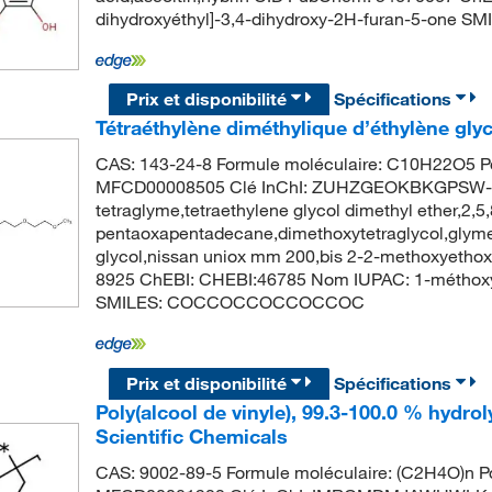
dihydroxyéthyl]-3,4-dihydroxy-2H-furan-5-one
Prix et disponibilité
Spécifications
Tétraéthylène diméthylique d’éthylène gly
CAS: 143-24-8 Formule moléculaire: C10H22O5 Po
MFCD00008505 Clé InChI: ZUHZGEOKBKGPSW-
tetraglyme,tetraethylene glycol dimethyl ether,2,5,
pentaoxapentadecane,dimethoxytetraglycol,glyme 
glycol,nissan uniox mm 200,bis 2-2-methoxyetho
8925 ChEBI: CHEBI:46785 Nom IUPAC: 1-méthoxy-
SMILES: COCCOCCOCCOCCOC
Prix et disponibilité
Spécifications
Poly(alcool de vinyle), 99.3-100.0 % hydro
Scientific Chemicals
CAS: 9002-89-5 Formule moléculaire: (C2H4O)n Po