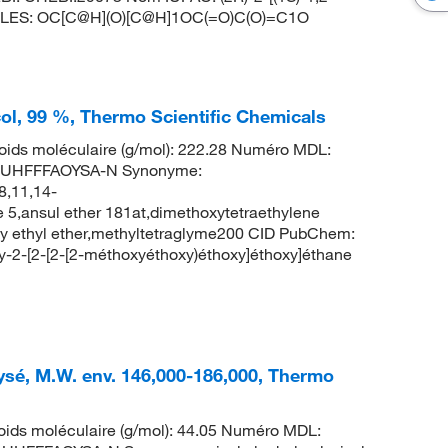
 SMILES: OC[C@H](O)[C@H]1OC(=O)C(O)=C1O
col, 99 %, Thermo Scientific Chemicals
ids moléculaire (g/mol): 222.28 Numéro MDL:
UHFFFAOYSA-N Synonyme:
8,11,14-
5,ansul ether 181at,dimethoxytetraethylene
xy ethyl ether,methyltetraglyme200 CID PubChem:
2-[2-[2-[2-méthoxyéthoxy)éthoxy]éthoxy]éthane
lysé, M.W. env. 146,000-186,000, Thermo
ids moléculaire (g/mol): 44.05 Numéro MDL: