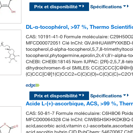
Prix et disponibilité
Spécifications
DL-α-tocophérol, >97 %, Thermo Scientif
CAS: 10191-41-0 Formule moléculaire: C29H50O2 
MFCD00072051 Clé InChI: GVJHHUAWPYXKBD-IEO
tocopherol,d-alpha-tocopherol,5,7,8-trimethyltocol
tocopherol,phytogermine,eprolin,2r,4'r,8'r-alpha
ChEBI: CHEBI:18145 Nom IUPAC: (2R)-2,5,7,8-tétram
dihydrochromen-6-ol SMILES: CC(C)CCC[C@@H
(C)CCC[C@]1(C)CCC2=C(C)C(O)=C(C)C(C)=C2O
Prix et disponibilité
Spécifications
Acide L-(+)-ascorbique, ACS, >99 %, Ther
CAS: 50-81-7 Formule moléculaire: C6H8O6 Poids
MFCD00064328 Clé InChI: CIWBSHSKHKDKBQ-D
acid,ascorbic acid,vitamin c,l-ascorbate,ascorbat
acid,ascoltin,hybrin CID PubChem: 54670067 ChE