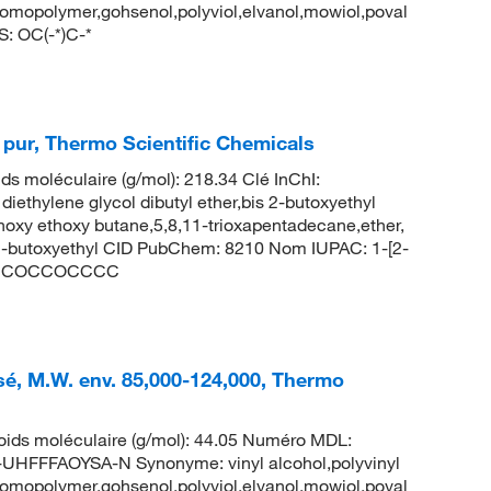
homopolymer,gohsenol,polyviol,elvanol,mowiol,poval
: OC(-*)C-*
, pur, Thermo Scientific Chemicals
ds moléculaire (g/mol): 218.34 Clé InChI:
lene glycol dibutyl ether,bis 2-butoxyethyl
thoxy ethoxy butane,5,8,11-trioxapentadecane,ether,
is 2-butoxyethyl CID PubChem: 8210 Nom IUPAC: 1-[2-
CCOCCOCCOCCCC
ysé, M.W. env. 85,000-124,000, Thermo
ids moléculaire (g/mol): 44.05 Numéro MDL:
FFAOYSA-N Synonyme: vinyl alcohol,polyvinyl
homopolymer,gohsenol,polyviol,elvanol,mowiol,poval