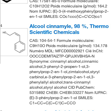
CAS: 17581-85-0 Formule moléculaire:
C10H12O2 Poids moléculaire (g/mol): 164.2
Nom IUPAC: (E)-3-(4-méthoxyphényl)prop-2-
en-1-ol SMILES: COc1ccc(\C=C\CO)cc1
Alcool cinnamyle, 98 %, Thermo
4
Scientific Chemicals
CAS: 104-54-1 Formule moléculaire:
C9H10O Poids moléculaire (g/mol): 134.178
Numéro MDL: MFCD00002921 Clé InChI:
OOCCDEMITAIZTP-QPJJXVBHSA-N
Synonyme: cinnamyl alcohol,cinnamic
alcohol,3-phenyl-2-propen-1-ol,3-
phenylprop-2-en-1-ol,zimtalcohol,styryl
carbinol,e-3-phenylprop-2-en-1-ol,3-
phenylallyl alcohol,trans-cinnamyl
alcohol,styryl alcohol CID PubChem:
5315892 ChEBI: CHEBI:33227 Nom IUPAC:
(E)-3-phénylprop-2-en-1-ol SMILES:
C1=CC=C(C=C1)C=CCO