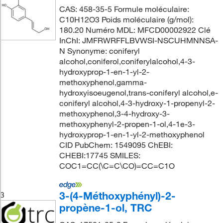
CAS: 458-35-5 Formule moléculaire:
C10H12O3 Poids moléculaire (g/mol):
180.20 Numéro MDL: MFCD00002922 Clé
InChI: JMFRWRFFLBVWSI-NSCUHMNNSA-
N Synonyme: coniferyl
alcohol,coniferol,coniferylalcohol,4-3-
hydroxyprop-1-en-1-yl-2-
methoxyphenol,gamma-
hydroxyisoeugenol,trans-coniferyl alcohol,e-
coniferyl alcohol,4-3-hydroxy-1-propenyl-2-
methoxyphenol,3-4-hydroxy-3-
methoxyphenyl-2-propen-1-ol,4-1e-3-
hydroxyprop-1-en-1-yl-2-methoxyphenol
CID PubChem: 1549095 ChEBI:
CHEBI:17745 SMILES:
COC1=CC(\C=C\CO)=CC=C1O
3-(4-Méthoxyphényl)-2-
3
propène-1-ol, TRC