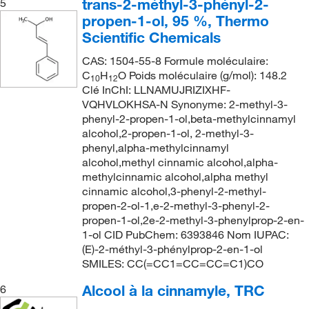
trans-2-méthyl-3-phényl-2-
5
propen-1-ol, 95 %, Thermo
Scientific Chemicals
CAS: 1504-55-8 Formule moléculaire:
C
H
O Poids moléculaire (g/mol): 148.2
10
12
Clé InChI: LLNAMUJRIZIXHF-
VQHVLOKHSA-N Synonyme: 2-methyl-3-
phenyl-2-propen-1-ol,beta-methylcinnamyl
alcohol,2-propen-1-ol, 2-methyl-3-
phenyl,alpha-methylcinnamyl
alcohol,methyl cinnamic alcohol,alpha-
methylcinnamic alcohol,alpha methyl
cinnamic alcohol,3-phenyl-2-methyl-
propen-2-ol-1,e-2-methyl-3-phenyl-2-
propen-1-ol,2e-2-methyl-3-phenylprop-2-en-
1-ol CID PubChem: 6393846 Nom IUPAC:
(E)-2-méthyl-3-phénylprop-2-en-1-ol
SMILES: CC(=CC1=CC=CC=C1)CO
Alcool à la cinnamyle, TRC
6