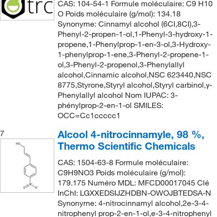
CAS: 104-54-1 Formule moléculaire: C9 H10
O Poids moléculaire (g/mol): 134.18
Synonyme: Cinnamyl alcohol (6CI,8CI),3-
Phenyl-2-propen-1-ol,1-Phenyl-3-hydroxy-1-
propene,1-Phenylprop-1-en-3-ol,3-Hydroxy-
1-phenylprop-1-ene,3-Phenyl-2-propene-1-
ol,3-Phenyl-2-propenol,3-Phenylallyl
alcohol,Cinnamic alcohol,NSC 623440,NSC
8775,Styrone,Styryl alcohol,Styryl carbinol,γ-
Phenylallyl alcohol Nom IUPAC: 3-
phénylprop-2-en-1-ol SMILES:
OCC=Cc1ccccc1
Alcool 4-nitrocinnamyle, 98 %,
7
Thermo Scientific Chemicals
CAS: 1504-63-8 Formule moléculaire:
C9H9NO3 Poids moléculaire (g/mol):
179.175 Numéro MDL: MFCD00017045 Clé
InChI: LGXXEDSIJZHDBN-OWOJBTEDSA-N
Synonyme: 4-nitrocinnamyl alcohol,2e-3-4-
nitrophenyl prop-2-en-1-ol,e-3-4-nitrophenyl