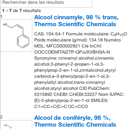
1
–
7
de
7
résultats
Alcool cinnamyle, 98 % trans,
1
Thermo Scientific Chemicals
CAS: 104-54-1 Formule moléculaire: C
H
O
9
10
Poids moléculaire (g/mol): 134.18 Numéro
MDL: MFCD00002921 Clé InChI:
OOCCDEMITAIZTP-QPJJXVBHSA-N
Synonyme: cinnamyl alcohol,cinnamic
alcohol,3-phenyl-2-propen-1-ol,3-
phenylprop-2-en-1-ol,zimtalcohol,styryl
carbinol,e-3-phenylprop-2-en-1-ol,3-
phenylallyl alcohol,trans-cinnamyl
alcohol,styryl alcohol CID PubChem:
5315892 ChEBI: CHEBI:33227 Nom IUPAC:
(E)-3-phénylprop-2-en-1-ol SMILES:
C1=CC=C(C=C1)C=CCO
Alcool de coniféryle, 98 %,
2
Thermo Scientific Chemicals