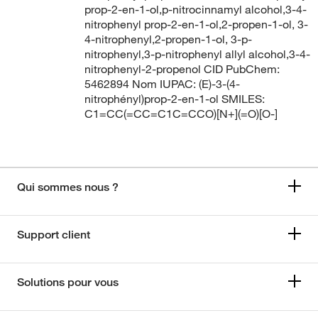
prop-2-en-1-ol,p-nitrocinnamyl alcohol,3-4-
nitrophenyl prop-2-en-1-ol,2-propen-1-ol, 3-
4-nitrophenyl,2-propen-1-ol, 3-p-
nitrophenyl,3-p-nitrophenyl allyl alcohol,3-4-
nitrophenyl-2-propenol CID PubChem:
5462894 Nom IUPAC: (E)-3-(4-
nitrophényl)prop-2-en-1-ol SMILES:
C1=CC(=CC=C1C=CCO)[N+](=O)[O-]
Qui sommes nous ?
Support client
Solutions pour vous