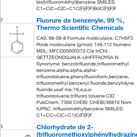
bis(trifluorométhyl)benzène SMILES:
C1=C(C=C(C=C1C(F)(F)F)Br)C(F)(F)F
Fluorure de benzényle, 99 %,
2
Thermo Scientific Chemicals
CAS: 98-08-8 Formule moléculaire: C7H5F3
Poids moléculaire (g/mol): 146.112 Numéro
MDL: MFCD00000372 Clé InChI:
GETTZEONDQJALK-UHFFFAOYSA-N
Synonyme: benzotrifluoride,trifluoromethyl
benzene,alpha,alpha,alpha-
trifluorotoluene,phenylfluoroform,benzene,
trifluoromethyl,benzenyl fluoride,benzylidyne
fluoride,usaf ma-16,a,a,a-
trifluorotoluene,trifluoro toluene CID
PubChem: 7368 ChEBI: CHEBI:36810 Nom
IUPAC: trifluorométhylbenzène SMILES:
C1=CC=C(C=C1)C(F)(F)F
Chlorhydrate de 2-
3
(trifluorométhoxy)phénylhydrazin