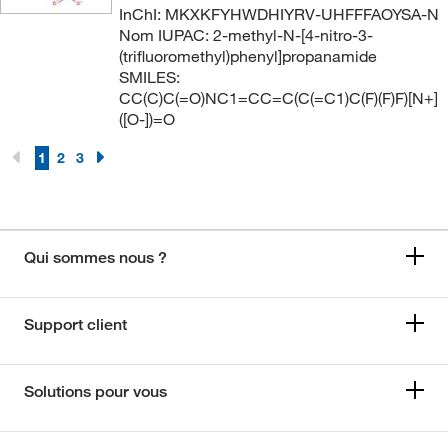
InChI: MKXKFYHWDHIYRV-UHFFFAOYSA-N
Nom IUPAC: 2-methyl-N-[4-nitro-3-
(trifluoromethyl)phenyl]propanamide
SMILES:
CC(C)C(=O)NC1=CC=C(C(=C1)C(F)(F)F)[N+]
([O-])=O
1
2
3
Qui sommes nous ?
Support client
Solutions pour vous