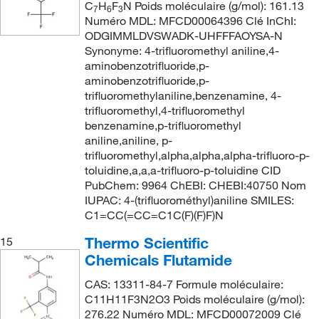
C
H
F
N Poids moléculaire (g/mol): 161.13
7
6
3
Numéro MDL: MFCD00064396 Clé InChI:
ODGIMMLDVSWADK-UHFFFAOYSA-N
Synonyme: 4-trifluoromethyl aniline,4-
aminobenzotrifluoride,p-
aminobenzotrifluoride,p-
trifluoromethylaniline,benzenamine, 4-
trifluoromethyl,4-trifluoromethyl
benzenamine,p-trifluoromethyl
aniline,aniline, p-
trifluoromethyl,alpha,alpha,alpha-trifluoro-p-
toluidine,a,a,a-trifluoro-p-toluidine CID
PubChem: 9964 ChEBI: CHEBI:40750 Nom
IUPAC: 4-(trifluorométhyl)aniline SMILES:
C1=CC(=CC=C1C(F)(F)F)N
Thermo Scientific
15
Chemicals Flutamide
CAS: 13311-84-7 Formule moléculaire:
C11H11F3N2O3 Poids moléculaire (g/mol):
276.22 Numéro MDL: MFCD00072009 Clé