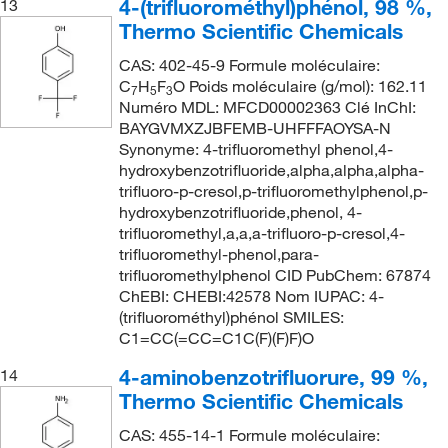
4-(trifluorométhyl)phénol, 98 %,
13
Thermo Scientific Chemicals
CAS: 402-45-9 Formule moléculaire:
C
H
F
O Poids moléculaire (g/mol): 162.11
7
5
3
Numéro MDL: MFCD00002363 Clé InChI:
BAYGVMXZJBFEMB-UHFFFAOYSA-N
Synonyme: 4-trifluoromethyl phenol,4-
hydroxybenzotrifluoride,alpha,alpha,alpha-
trifluoro-p-cresol,p-trifluoromethylphenol,p-
hydroxybenzotrifluoride,phenol, 4-
trifluoromethyl,a,a,a-trifluoro-p-cresol,4-
trifluoromethyl-phenol,para-
trifluoromethylphenol CID PubChem: 67874
ChEBI: CHEBI:42578 Nom IUPAC: 4-
(trifluorométhyl)phénol SMILES:
C1=CC(=CC=C1C(F)(F)F)O
4-aminobenzotrifluorure, 99 %,
14
Thermo Scientific Chemicals
CAS: 455-14-1 Formule moléculaire: