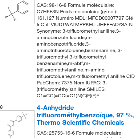
CAS: 98-16-8 Formule moléculaire:
C7H6F3N Poids moléculaire (g/mol):
161.127 Numéro MDL: MFCD00007797 Clé
InChI: VIUDTWATMPPKEL-UHFFFAOYSA-N
Synonyme: 3-trifluoromethyl aniline,3-
aminobenzotrifluoride,m-
aminobenzotrifluoride,3-
aminotrifluorotoluene,benzenamine, 3-
trifluoromethyl,3-trifluoromethyl
benzenamine,m-abtf,m-
trifluoromethylaniline,m-amino
trifluorotoluene,m-trifluoromethyl aniline CID
PubChem: 7375 Nom IUPAC: 3-
(trifluorométhyl)aniline SMILES:
C1=CC(=CC(=C1)N)C(F)(F)F
4-Anhydride
8
trifluorométhylbenzoïque, 97 %,
Thermo Scientific Chemicals
CAS: 25753-16-6 Formule moléculaire: