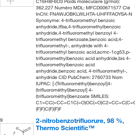
C16H8F6O3 Poids moléculaire (g/mol):
362.227 Numéro MDL: MFCD00671577 Clé
InChI: FNAWJOBKLWLHTA-UHFFFAOYSA-N
Synonyme: 4-trifluoromethyl benzoic
anhydride,tfba,4-trifluoromethylbenzoic
anhydride,4-trifluoromethyl benzoyl 4-
trifluoromethyl benzoate,benzoic acid,4-
trifluoromethyl-, anhydride with 4-
trifluoromethyl benzoic acid,acmc-1cg53,p-
trifluoromethylbenzoic acid anhydride,bis 4-
trifluoromethylbenzoic acid
anhydride,benzoic acid, 4-trifluoromethyl-,
anhydride CID PubChem: 2760733 Nom
IUPAC: [-(Trifluorométhyl)benzoyl]4-
(trifluorométhyl)benzoyl] 4-
(trifluorométhyl)benzoate SMILES:
C1=CC(=CC=C1C(=O)OC(=O)C2=CC=C(C=C
(F)F)C(F)(F)F
2-nitrobenzotrifluorure, 98 %,
9
Thermo Scientific™