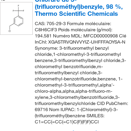
(trifluorométhyl)benzyle, 98 %,
Thermo Scientific Chemicals
CAS: 705-29-3 Formule moléculaire:
C8H6ClF3 Poids moléculaire (g/mol):
194.581 Numéro MDL: MFCD00000908 Clé
InChI: XGASTRVQNVVYIZ-UHFFFAOYSA-N
Synonyme: 3-trifluoromethyl benzyl
chloride,1-chloromethyl-3-trifluoromethyl
benzene,3-trifluoromethylbenzyl chloride,3-
chloromethyl benzotrifluoride,m-
trifluoromethylbenzyl chloride,3-
chloromethyl-benzotrifluoride,benzene, 1-
chloromethyl-3-trifluoromethyl,alpha'-
chloro-alpha,alpha,alpha-trifluoro-m-
xylene,3-chloromethylbenzotrifluoride,3-
trifluoromethylbenzylchloride CID PubChem:
69716 Nom IUPAC: 1-(Chlorométhyl)-3-
(trifluorométhyl)benzène SMILES:
C1=CC(=CC(=C1)C(F)(F)F)CCl