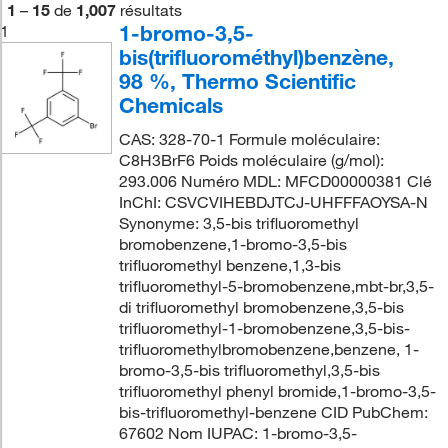
1
–
15
de
1,007
résultats
1-bromo-3,5-
1
bis(trifluorométhyl)benzène,
98 %, Thermo Scientific
Chemicals
CAS: 328-70-1 Formule moléculaire:
C8H3BrF6 Poids moléculaire (g/mol):
293.006 Numéro MDL: MFCD00000381 Clé
InChI: CSVCVIHEBDJTCJ-UHFFFAOYSA-N
Synonyme: 3,5-bis trifluoromethyl
bromobenzene,1-bromo-3,5-bis
trifluoromethyl benzene,1,3-bis
trifluoromethyl-5-bromobenzene,mbt-br,3,5-
di trifluoromethyl bromobenzene,3,5-bis
trifluoromethyl-1-bromobenzene,3,5-bis-
trifluoromethylbromobenzene,benzene, 1-
bromo-3,5-bis trifluoromethyl,3,5-bis
trifluoromethyl phenyl bromide,1-bromo-3,5-
bis-trifluoromethyl-benzene CID PubChem:
67602 Nom IUPAC: 1-bromo-3,5-