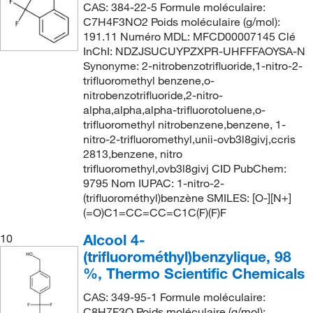
CAS: 384-22-5 Formule moléculaire:
C7H4F3NO2 Poids moléculaire (g/mol):
191.11 Numéro MDL: MFCD00007145 Clé
InChI: NDZJSUCUYPZXPR-UHFFFAOYSA-N
Synonyme: 2-nitrobenzotrifluoride,1-nitro-2-
trifluoromethyl benzene,o-
nitrobenzotrifluoride,2-nitro-
alpha,alpha,alpha-trifluorotoluene,o-
trifluoromethyl nitrobenzene,benzene, 1-
nitro-2-trifluoromethyl,unii-ovb3l8givj,ccris
2813,benzene, nitro
trifluoromethyl,ovb3l8givj CID PubChem:
9795 Nom IUPAC: 1-nitro-2-
(trifluorométhyl)benzène SMILES: [O-][N+]
(=O)C1=CC=CC=C1C(F)(F)F
Alcool 4-
10
(trifluorométhyl)benzylique, 98
%, Thermo Scientific Chemicals
CAS: 349-95-1 Formule moléculaire:
C8H7F3O Poids moléculaire (g/mol):