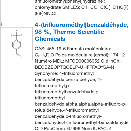
(trifluorométhyl)phényl]hydrazine ;
chlorhydrate SMILES: C1=CC=C(C(=C1)C(F)
(F)F)NN.Cl
4-(trifluorométhyl)benzaldéhyde,
4
98 %, Thermo Scientific
Chemicals
CAS: 455-19-6 Formule moléculaire:
C
H
F
O Poids moléculaire (g/mol): 174.12
8
5
3
Numéro MDL: MFCD00006952 Clé InChI:
BEOBZEOPTQQELP-UHFFFAOYSA-N
Synonyme: 4-trifluoromethyl
benzaldehyde,benzaldehyde, 4-
trifluoromethyl,p-
trifluoromethylbenzaldehyde,p-
trifluoromethyl
benzaldehyde,alpha,alpha,alpha-trifluoro-p-
tolualdehyde,4'-trifluoromethyl
benzaldehyde,p-trifluoromethyl-
benzaldhyde,4-trifluoromethyl-benzaldehyde
CID PubChem: 67996 Nom IUPAC: 4-