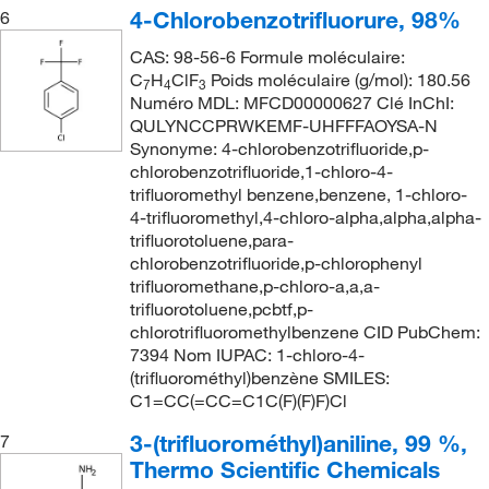
4-Chlorobenzotrifluorure, 98%
6
CAS: 98-56-6 Formule moléculaire:
C
H
ClF
Poids moléculaire (g/mol): 180.56
7
4
3
Numéro MDL: MFCD00000627 Clé InChI:
QULYNCCPRWKEMF-UHFFFAOYSA-N
Synonyme: 4-chlorobenzotrifluoride,p-
chlorobenzotrifluoride,1-chloro-4-
trifluoromethyl benzene,benzene, 1-chloro-
4-trifluoromethyl,4-chloro-alpha,alpha,alpha-
trifluorotoluene,para-
chlorobenzotrifluoride,p-chlorophenyl
trifluoromethane,p-chloro-a,a,a-
trifluorotoluene,pcbtf,p-
chlorotrifluoromethylbenzene CID PubChem:
7394 Nom IUPAC: 1-chloro-4-
(trifluorométhyl)benzène SMILES:
C1=CC(=CC=C1C(F)(F)F)Cl
3-(trifluorométhyl)aniline, 99 %,
7
Thermo Scientific Chemicals