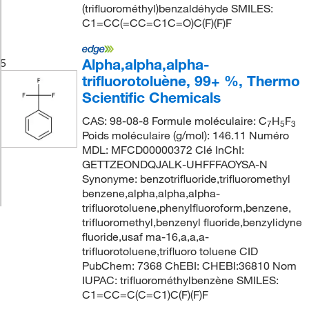
(trifluorométhyl)benzaldéhyde SMILES:
C1=CC(=CC=C1C=O)C(F)(F)F
Alpha,alpha,alpha-
5
trifluorotoluène, 99+ %, Thermo
Scientific Chemicals
CAS: 98-08-8 Formule moléculaire: C
H
F
7
5
3
Poids moléculaire (g/mol): 146.11 Numéro
MDL: MFCD00000372 Clé InChI:
GETTZEONDQJALK-UHFFFAOYSA-N
Synonyme: benzotrifluoride,trifluoromethyl
benzene,alpha,alpha,alpha-
trifluorotoluene,phenylfluoroform,benzene,
trifluoromethyl,benzenyl fluoride,benzylidyne
fluoride,usaf ma-16,a,a,a-
trifluorotoluene,trifluoro toluene CID
PubChem: 7368 ChEBI: CHEBI:36810 Nom
IUPAC: trifluorométhylbenzène SMILES:
C1=CC=C(C=C1)C(F)(F)F