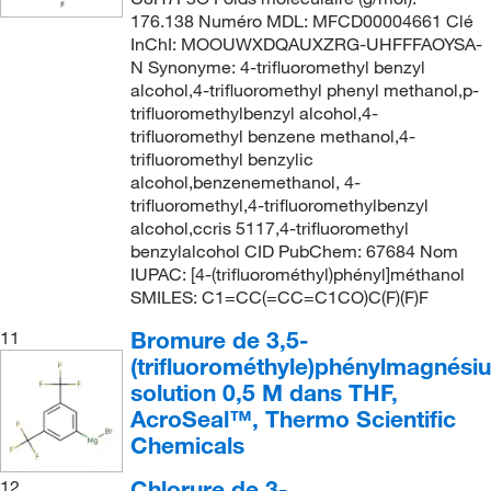
176.138 Numéro MDL: MFCD00004661 Clé
InChI: MOOUWXDQAUXZRG-UHFFFAOYSA-
N Synonyme: 4-trifluoromethyl benzyl
alcohol,4-trifluoromethyl phenyl methanol,p-
trifluoromethylbenzyl alcohol,4-
trifluoromethyl benzene methanol,4-
trifluoromethyl benzylic
alcohol,benzenemethanol, 4-
trifluoromethyl,4-trifluoromethylbenzyl
alcohol,ccris 5117,4-trifluoromethyl
benzylalcohol CID PubChem: 67684 Nom
IUPAC: [4-(trifluorométhyl)phényl]méthanol
SMILES: C1=CC(=CC=C1CO)C(F)(F)F
Bromure de 3,5-
11
(trifluorométhyle)phénylmagnési
solution 0,5 M dans THF,
AcroSeal™, Thermo Scientific
Chemicals
Chlorure de 3-
12