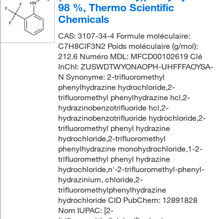
98 %, Thermo Scientific
Chemicals
CAS: 3107-34-4 Formule moléculaire:
C7H8ClF3N2 Poids moléculaire (g/mol):
212.6 Numéro MDL: MFCD00102619 Clé
InChI: ZUSWDTWYONAOPH-UHFFFAOYSA-
N Synonyme: 2-trifluoromethyl
phenylhydrazine hydrochloride,2-
trifluoromethyl phenylhydrazine hcl,2-
hydrazinobenzotrifluoride hcl,2-
hydrazinobenzotrifluoride hydrochloride,2-
trifluoromethyl phenyl hydrazine
hydrochloride,2-trifluoromethyl
phenylhydrazine monohydrochloride,1-2-
trifluoromethyl phenyl hydrazine
hydrochloride,n'-2-trifluoromethyl-phenyl-
hydrazinium, chloride,2-
trifluoromethylphenylhydrazine
hydrochloride CID PubChem: 12891828
Nom IUPAC: [2-