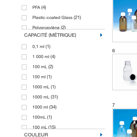
(4)
PFA
(21)
Plastic-coated Glass
(2)
Polypropylène
CAPACITÉ (MÉTRIQUE)
(21)
Safety-coated Glass
(1)
0,1 ml
(13)
Soda Lime Glass
6
(4)
1 000 ml
(129)
Verre
(2)
100 mL
(2)
Verre (type 1)
(1)
100 ml
(189)
Verre (type 3)
(1)
1000 mL
(3)
Verre Duran
(31)
1000 mL
Verre avec revêtement en plastique
(1)
7
(34)
1000 ml
(36)
Verre borosilicaté
(1)
100mL
(125)
Verre borosilicaté (3.3)
(15)
100 mL
COULEUR
Verre borosilicaté (3.3),
(23)