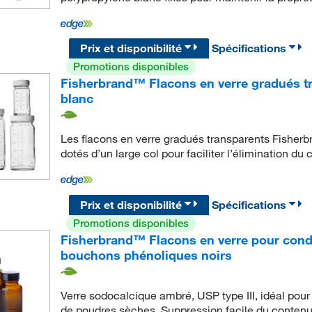
Prix et disponibilité
Spécifications
Promotions disponibles
Fisherbrand™ Flacons en verre gradués t
blanc
Les flacons en verre gradués transparents Fishe
dotés d’un large col pour faciliter l’élimination du
Prix et disponibilité
Spécifications
Promotions disponibles
Fisherbrand™ Flacons en verre pour cond
bouchons phénoliques noirs
Verre sodocalcique ambré, USP type III, idéal pour
de poudres sèches. Suppression facile du conten