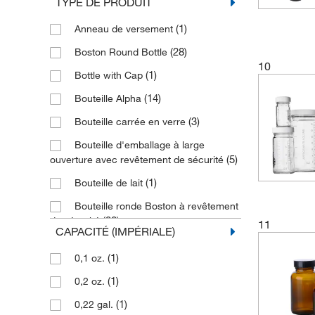
TYPE DE PRODUIT
(2)
180 ml
(1)
Anneau de versement
(9)
1 000 ml
(28)
Boston Round Bottle
(3)
1 250 ml
10
(1)
Bottle with Cap
(2)
1 920 ml
(14)
Bouteille Alpha
(6)
1 l
(3)
Bouteille carrée en verre
(1)
2 000 ml
Bouteille d'emballage à large
(1)
2,5 ml
(5)
ouverture avec revêtement de sécurité
(1)
20 L
(1)
Bouteille de lait
(2)
2000 mL
Bouteille ronde Boston à revêtement
(12)
2000 mL
(20)
de sécurité
11
CAPACITÉ (IMPÉRIALE)
(8)
2000 ml
(1)
Bouteille ronde moyenne graduée
(1)
0,1 oz.
(1)
200 mL
Bouteille à revêtement de sécurité
(1)
(12)
0,2 oz.
(1)
200 ml
(1)
0,22 gal.
(1)
Boîte de cristallisation
(5)
20 000 mL