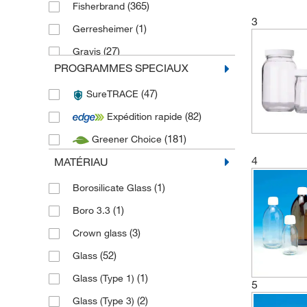
(365)
Fisherbrand
3
(1)
Gerresheimer
(27)
Gravis
PROGRAMMES SPECIAUX
(3)
Hirschmann
(47)
SureTRACE
(6)
Karl Hecht
(82)
Expédition rapide
(3)
Kimble Chase
(181)
Greener Choice
(9)
Lenz Laborglasintrumente
4
MATÉRIAU
(4)
MBL International
(1)
(1)
NCI Cole Parmer
Borosilicate Glass
(8)
(1)
SCAT
Boro 3.3
(7)
(3)
SGD PHARMA
Crown glass
(7)
(52)
Vitlab
Glass
(142)
(1)
Wheaton Science Products
Glass (Type 1)
5
(22)
(2)
Witeg
Glass (Type 3)