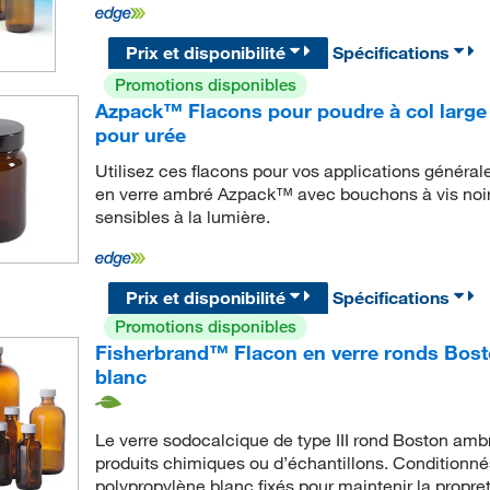
Prix et disponibilité
Spécifications
Promotions disponibles
Azpack™ Flacons pour poudre à col large 
pour urée
Utilisez ces flacons pour vos applications général
en verre ambré Azpack™ avec bouchons à vis noirs 
sensibles à la lumière.
Prix et disponibilité
Spécifications
Promotions disponibles
Fisherbrand™ Flacon en verre ronds Bos
blanc
Le verre sodocalcique de type III rond Boston ambr
produits chimiques ou d’échantillons. Conditionn
polypropylène blanc fixés pour maintenir la propret