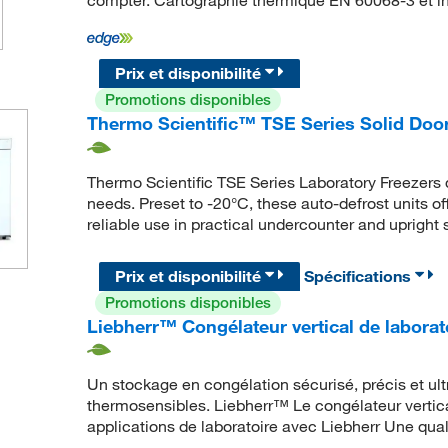
compter. Cartographie thermique EN 60068-3 et in
Prix et disponibilité
Promotions disponibles
Thermo Scientific™ TSE Series Solid Door
Thermo Scientific TSE Series Laboratory Freezers d
needs. Preset to -20°C, these auto-defrost units of
reliable use in practical undercounter and upright 
Prix et disponibilité
Spécifications
Promotions disponibles
Liebherr™ Congélateur vertical de laborato
Un stockage en congélation sécurisé, précis et ul
thermosensibles. Liebherr™ Le congélateur vertica
applications de laboratoire avec Liebherr Une qual