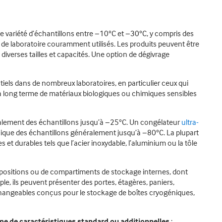
ne variété d’échantillons entre −10°C et −30°C, y compris des
de laboratoire couramment utilisés. Les produits peuvent être
iverses tailles et capacités. Une option de dégivrage
els dans de nombreux laboratoires, en particulier ceux qui
à long terme de matériaux biologiques ou chimiques sensibles
alement des échantillons jusqu’à −25°C. Un congélateur
ultra-
ique des échantillons généralement jusqu’à −80°C. La plupart
 et durables tels que l’acier inoxydable, l’aluminium ou la tôle
spositions ou de compartiments de stockage internes, dont
ple, ils peuvent présenter des portes, étagères, paniers,
changeables conçus pour le stockage de boîtes cryogéniques,
e de caractéristiques standard ou additionnelles
: