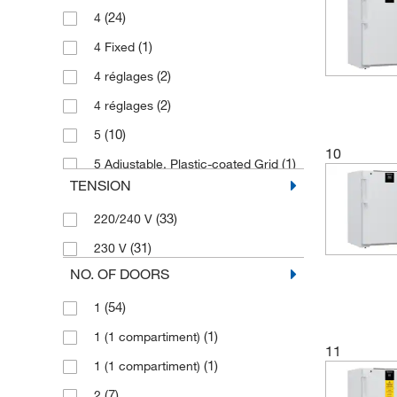
(1)
cULus
(24)
4
(1)
50 °C à 80 °C
(1)
600 l
(1)
4 Fixed
(1)
–35°C à –15°C
(2)
601 L
(2)
4 réglages
(2)
650 L
(2)
4 réglages
(1)
660 l
(10)
5
(2)
700 L
10
(1)
5 Adjustable, Plastic-coated Grid
(2)
702 l
TENSION
(1)
6
(4)
77 L
(33)
220/240 V
(1)
7
(2)
827 L
(31)
230 V
(5)
8
(2)
91 L
NO. OF DOORS
(1)
8 réglages
(1)
930 l
(54)
1
(1)
8 réglages
(1)
1 (1 compartiment)
(1)
Verre
11
(1)
1 (1 compartiment)
(7)
2