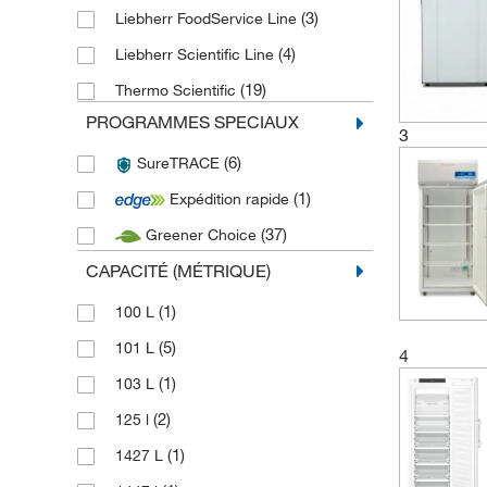
(3)
Liebherr FoodService Line
(4)
Liebherr Scientific Line
(19)
Thermo Scientific
PROGRAMMES SPECIAUX
3
(6)
SureTRACE
(1)
Expédition rapide
(37)
Greener Choice
CAPACITÉ (MÉTRIQUE)
(1)
100 L
(5)
101 L
4
(1)
103 L
(2)
125 l
(1)
1427 L