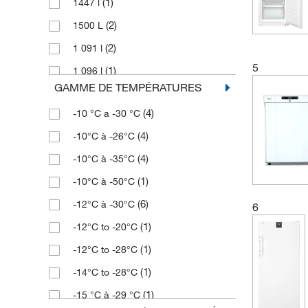
(1)
1447 l
(2)
1500 L
(2)
1 091 l
5
(1)
1 096 l
GAMME DE TEMPÉRATURES
(1)
1 400 l
(4)
-10 °C a -30 °C
(2)
218 l
(4)
-10°C à -26°C
(3)
266 L
(4)
-10°C à -35°C
(1)
273 l
(1)
-10°C à -50°C
(1)
30 L
(6)
-12°C à -30°C
6
(1)
316 L
(1)
-12°C to -20°C
(3)
316 l
(1)
-12°C to -28°C
(1)
326 L
(1)
-14°C to -28°C
(2)
346 l
(1)
-15 °C à -29 °C
(2)
35 L