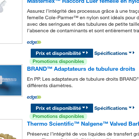
Masterflex™ Raccord Luer femelle en nyl
Assurez l’intégrité des processus grâce à une traç
femelle Cole-Parmer™ en nylon sont idéals pour 
avec des seringues et des tubulures de petite taill
l’absence de contaminants et sont entièrement tr
Prix et disponibilité
Spécifications
Promotions disponibles
BRAND™ Adaptateurs de tubulure droits
En PP. Les adaptateurs de tubulure droits BRAND
différents diamètres.
Prix et disponibilité
Spécifications
Promotions disponibles
Thermo Scientific™ Nalgene™ Valved Bar
Préservez l’intégrité de vos liquides de transfert