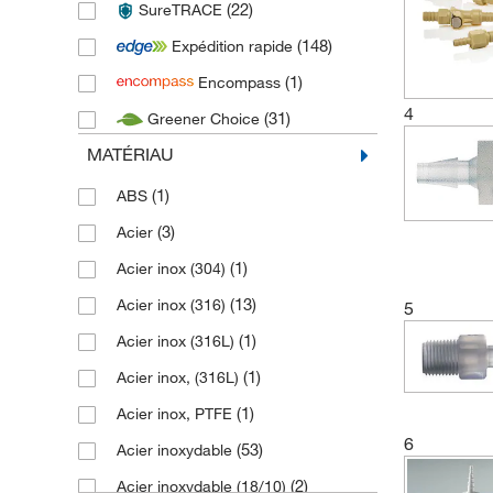
(22)
SureTRACE
(173)
Buerkle
(148)
Expédition rapide
(62)
Burkle
(1)
Encompass
(18)
Cadence Science
4
(31)
Greener Choice
(725)
Cole Parmer
MATÉRIAU
(139)
CPC Colder Products Company
(1)
(1)
Diba Industries
ABS
(318)
(3)
Duran
Acier
(167)
(1)
Fisherbrand
Acier inox (304)
(6)
(13)
Gilson
Acier inox (316)
5
(18)
(1)
GPE Scientific
Acier inox (316L)
(1)
(1)
Hanna Instruments
Acier inox, (316L)
(4)
(1)
Hirschmann
Acier inox, PTFE
6
(5)
(53)
Huber Kaeltmaschinenbau
Acier inoxydable
(3)
(2)
Huenersdorf
Acier inoxydable (18/10)