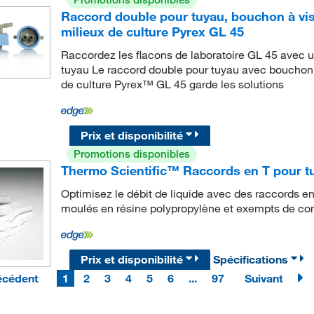
Raccord double pour tuyau, bouchon à vis
milieux de culture Pyrex GL 45
Raccordez les flacons de laboratoire GL 45 avec un
tuyau Le raccord double pour tuyau avec bouchon à
de culture Pyrex™ GL 45 garde les solutions
Prix et disponibilité
Promotions disponibles
Thermo Scientific™ Raccords en T pour 
Optimisez le débit de liquide avec des raccords en 
moulés en résine polypropylène et exempts de co
Prix et disponibilité
Spécifications
écédent
1
2
3
4
5
6
...
97
Suivant