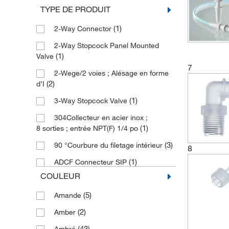
TYPE DE PRODUIT
(4)
(1)
Integra Biosciences
Acier inoxydable (316L), PTFE
(1)
2-Way Connector
(1)
(1)
Interscience
Activar E8402
2-Way Stopcock Panel Mounted
(2)
(28)
J Young
Acétal
(1)
Valve
(16)
(1)
Karl Hecht
Acétal Delrin
7
2-Wege/2 voies ; Alésage en forme
(89)
(3)
Kartell
Buna-N
(2)
d’I
(1)
(6)
KD Scientific
Caoutchouc
(1)
3-Way Stopcock Valve
(1)
(1)
KGW Isotherm
Caoutchouc, PTFE
304Collecteur en acier inox ;
(1)
8 sorties ; entrée NPT(F) 1/4 po
(9)
(9)
Kimble Chase
CrystalVu (CVU)
(3)
90 °Courbure du filetage intérieur
8
(2)
(1)
Labconco
Céramique d’alumine
(1)
ADCF Connecteur SIP
(226)
(1)
Lenz Laborglasintrumente
Disque intérieur en PP, Dutral
COULEUR
(1)
ADCF SIP Connector
(814)
(12)
Masterflex
Duran Tubes
(5)
Amande
(1)
Accessoires
(18)
(6)
Pyrex
EPDM
(2)
Amber
(1)
Adaptateur
(172)
(1)
Quickfit
EPDM, PEEK
(43)