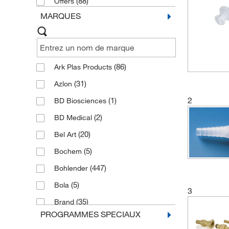
(88)
Offers
MARQUES
(86)
Ark Plas Products
(31)
Azlon
2
(1)
BD Biosciences
(2)
BD Medical
(20)
Bel Art
(5)
Bochem
(447)
Bohlender
(5)
Bola
3
(35)
Brand
PROGRAMMES SPECIAUX
(1)
Buerkert