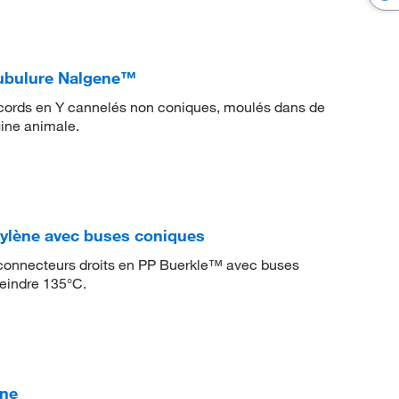
tubulure Nalgene™
ccords en Y cannelés non coniques, moulés dans de
gine animale.
ylène avec buses coniques
 connecteurs droits en PP Buerkle™ avec buses
teindre 135°C.
ène