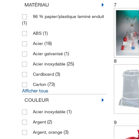
MATÉRIAU
7
(5)
Hospidex
96 % papier/plastique laminé enduit
(64)
Justrite
(1)
(40)
Keystone
(1)
ABS
(2)
KGW Isotherm
(18)
Acier
(1)
Medicom
(1)
Acier galvanisé
(1)
Metro
8
(25)
Acier inoxydable
(9)
Micronova
(3)
Cardboard
(1)
MP Biomedicals
(73)
Carton
Afficher tous
(2)
Nordvlies
COULEUR
(20)
Ratiolab
(2)
(1)
Roetzmeier
Acier inoxydable
(108)
(2)
SCAT
Argent
9
(2)
(3)
Scilabware
Argent, orange