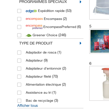
PROGRAMMES SPECIAUX
(3)
Brand
(53)
Expédition rapide
(2)
Bryson Packaging
(2)
Encompass
(32)
clikeco
5
(6)
EncompassPreferred
(1)
Cole Parmer
(246)
Greener Choice
(8)
Daniels Healthcare
TYPE DE PRODUIT
(10)
Dueperthal
(27)
Econix
(1)
Adaptador de rosca
(55)
Fisherbrand
(9)
Adaptateur
6
(77)
Gilac
(2)
Adaptateur d’entonnoir
(14)
Gosselin
(70)
Adaptateur fileté
(4)
Haleco
(2)
Alimentation électrique
(4)
Hamilton
(1)
Assistance au tri
(16)
Heathrow Scientific
(3)
Bac de recyclage
Afficher tous
(9)
Herenz Heinz