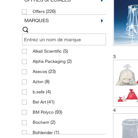
Boîtes pour déchets en verre
(2)
(226)
Offers
MARQUES
(5)
Alkali Scientific
3
(2)
Alpha Packaging
(23)
Asecos
(8)
Azlon
(4)
b.safe
(41)
Bel Art
4
(93)
BM Polyco
(2)
Bochem
(1)
Bohlender