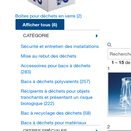
Boîtes pour déchets en verre
(2)
Afficher tous (6)
CATÉGORIE
Sécurité et entretien des installations
Mise au rebut des déchets
1
–
15
de
Accessoires pour bacs à déchets
1
(283)
Bacs à déchets polyvalents
(257)
Récipients à déchets pour objets
tranchants et présentant un risque
biologique
(222)
Bac à recyclage des déchets
(58)
Bacs à déchets pour matériaux
2
inflammables
(44)
OFFRES SPÉCIALES