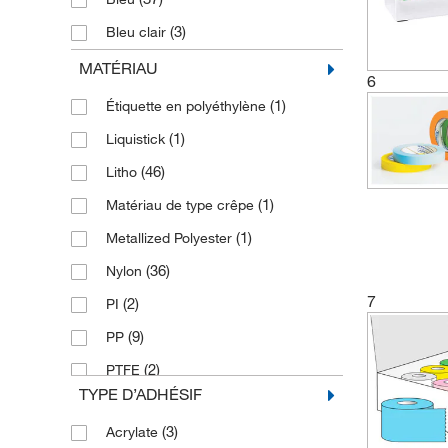
(3)
Bleu clair
(1)
Bleu foncé
MATÉRIAU
6
(1)
Brun clair
(1)
Étiquette en polyéthylène
(4)
Chartreuse
(1)
Liquistick
(9)
Cuivre
(46)
Litho
(1)
Glow
(1)
Matériau de type crêpe
(27)
Gris
(1)
Metallized Polyester
(2)
Gris clair
(36)
Nylon
(75)
Jaune
7
(2)
PI
(1)
Jaune / transparent
(9)
PP
(10)
Lavande
(2)
PTFE
TYPE D’ADHÉSIF
(4)
Magenta
(5)
Paper
(8)
Marron
(3)
Acrylate
(84)
Papier