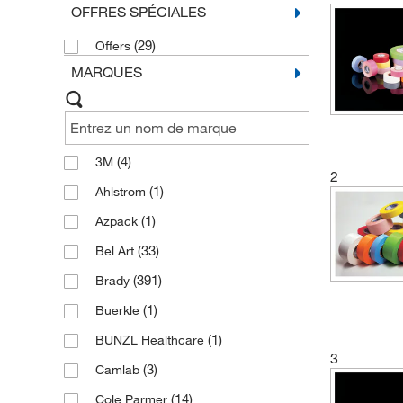
OFFRES SPÉCIALES
(29)
Offers
MARQUES
(4)
3M
2
(1)
Ahlstrom
(1)
Azpack
(33)
Bel Art
(391)
Brady
(1)
Buerkle
(1)
BUNZL Healthcare
3
(3)
Camlab
(14)
Cole Parmer