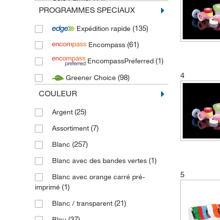
PROGRAMMES SPECIAUX
(111)
Fisherbrand
(135)
Expédition rapide
(58)
GA International
(61)
Encompass
(3)
Horst
(1)
EncompassPreferred
(1)
Kappes Systeme
4
(98)
Greener Choice
(1)
Mettler Toledo Online
COULEUR
(1)
Ratiolab
(199)
Shamrock
(25)
Argent
(1)
Vitlab
(7)
Assortiment
(257)
Blanc
(1)
Blanc avec des bandes vertes
5
Blanc avec orange carré pré-
(1)
imprimé
(21)
Blanc / transparent
(37)
Bleu