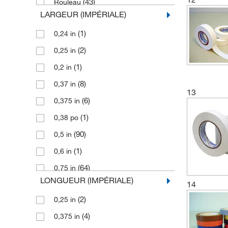
(43)
Rouleau
(6)
White
(1)
Vinyle (B-7569)
LARGEUR (IMPÉRIALE)
(105)
Rouler
(17)
blanc
(1)
en PP
(1)
0,24 in
(10)
Ruban adhésif
(3)
Étiquette en polyéthylène
(2)
0,25 in
(7)
Tape
(1)
0,2 in
(97)
de dia. int.
(8)
0,37 in
(10)
Étiquette
13
(6)
0,375 in
(1)
0,38 po
(90)
0,5 in
(1)
0,6 in
(64)
0,75 in
LONGUEUR (IMPÉRIALE)
14
(1)
0,79 in
(2)
0,25 in
(1)
0,8 in
(4)
0,375 in
(4)
0,9 in