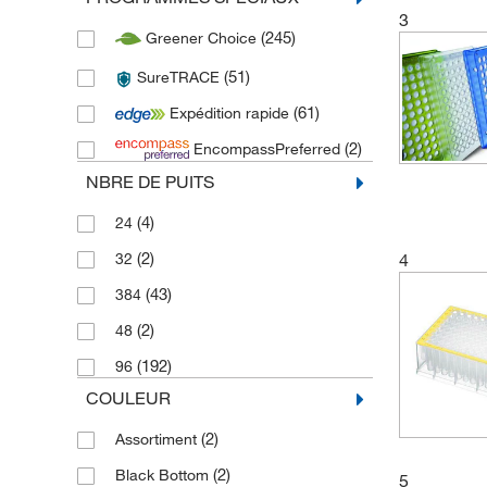
3
(245)
Greener Choice
(51)
SureTRACE
(61)
Expédition rapide
(2)
EncompassPreferred
NBRE DE PUITS
(4)
24
(2)
4
32
(43)
384
(2)
48
(192)
96
COULEUR
(2)
Assortiment
(2)
Black Bottom
5