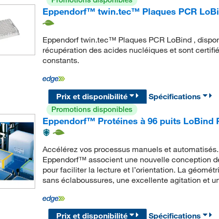
Eppendorf™ twin.tec™ Plaques PCR LoB
Eppendorf twin.tec™ Plaques PCR LoBind , disponi
récupération des acides nucléiques et sont certifié
constants.
Prix et disponibilité
Spécifications
Promotions disponibles
Eppendorf™ Protéines à 96 puits LoBind 
Accélérez vos processus manuels et automatisés. 
Eppendorf™ associent une nouvelle conception de
pour faciliter la lecture et l’orientation. La géom
sans éclaboussures, une excellente agitation et un
Prix et disponibilité
Spécifications