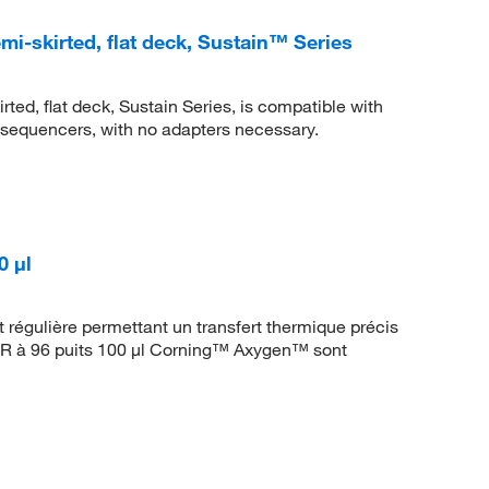
mi-skirted, flat deck, Sustain™ Series
ted, flat deck, Sustain Series, is compatible with
 sequencers, with no adapters necessary.
0 μl
t régulière permettant un transfert thermique précis
CR à 96 puits 100 μl Corning™ Axygen™ sont