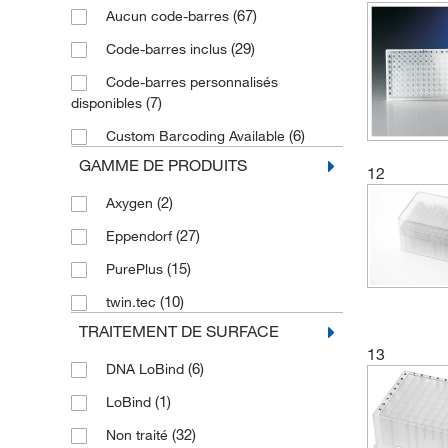
(67)
Aucun code-barres
(29)
Code-barres inclus
Code-barres personnalisés
(7)
disponibles
(6)
Custom Barcoding Available
GAMME DE PRODUITS
12
(2)
Axygen
(27)
Eppendorf
(15)
PurePlus
(10)
twin.tec
TRAITEMENT DE SURFACE
13
(6)
DNA LoBind
(1)
LoBind
(32)
Non traité