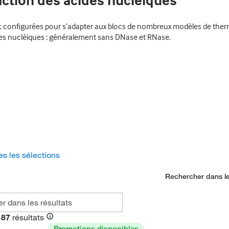
action des acides nucléiques
 configurées pour s’adapter aux blocs de nombreux modèles de therm
es nucléiques ; généralement sans DNase et RNase.
es les sélections
Rechercher dans le
87
résultats
Promotions disponibles