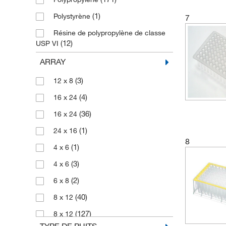
(18)
Jaune
(1)
Polystyrène
7
(2)
Natural
Résine de polypropylène de classe
(16)
Naturel
(12)
USP VI
(6)
Noir
Résine USP classe VI polypropylène
ARRAY
(2)
Orange
(3)
(3)
12 x 8
(6)
Rouge
(4)
16 x 24
(74)
Transparent
(36)
16 x 24
(15)
Vert
(1)
24 x 16
(2)
White Bottom
8
(1)
4 x 6
(1)
blanc
(3)
4 x 6
(2)
6 x 8
(40)
8 x 12
(127)
8 x 12