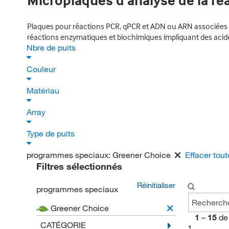
Microplaques d’analyse de la ré
Plaques pour réactions PCR, qPCR et ADN ou ARN associées ;
réactions enzymatiques et biochimiques impliquant des acid
Nbre de puits
Couleur
Matériau
Array
Type de puits
programmes speciaux:
Greener Choice
Effacer tout
Filtres sélectionnés
Réinitialiser
programmes speciaux
Greener Choice
1
–
15
de
CATÉGORIE
1