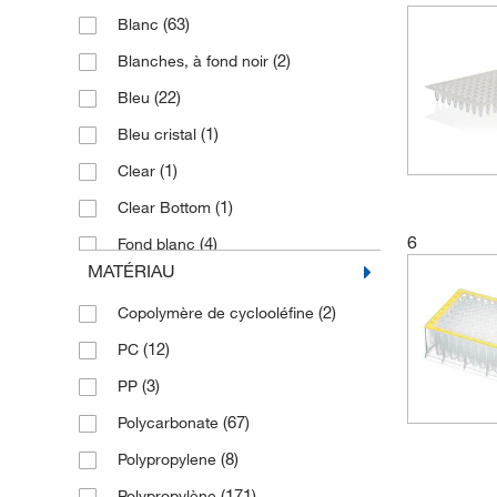
(63)
Blanc
(2)
Blanches, à fond noir
(22)
Bleu
(1)
Bleu cristal
(1)
Clear
(1)
Clear Bottom
6
(4)
Fond blanc
MATÉRIAU
(1)
Fond noir
(2)
Copolymère de cyclooléfine
(19)
Fond transparent
(12)
PC
(1)
Fuchsia
(3)
PP
(3)
Gris
(67)
Polycarbonate
(2)
Gris, fond blanc
(8)
Polypropylene
(17)
Incolore
(171)
Polypropylène