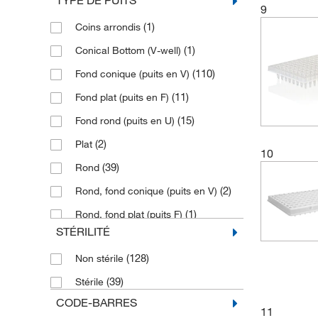
TYPE DE PUITS
9
(1)
Coins arrondis
(1)
Conical Bottom (V-well)
(110)
Fond conique (puits en V)
(11)
Fond plat (puits en F)
(15)
Fond rond (puits en U)
(2)
Plat
10
(39)
Rond
(2)
Rond, fond conique (puits en V)
(1)
Rond, fond plat (puits F)
STÉRILITÉ
(1)
Sans fond
(128)
Non stérile
(39)
Stérile
CODE-BARRES
11