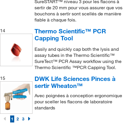
SureSTART™ niveau 3 pour les flacons à
sertir de 20 mm pour vous assurer que vos
bouchons à sertir sont scellés de manière
fiable à chaque fois.
Thermo Scientific™ PCR
14
Capping Tool
Easily and quickly cap both the lysis and
assay tubes in the Thermo Scientific™
SureTect™ PCR Assay workflow using the
Thermo Scientific ™PCR Capping Tool.
DWK Life Sciences Pinces à
15
sertir Wheaton™
Avec poignées à conception ergonomique
pour sceller les flacons de laboratoire
standards
1
2
3