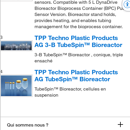
sensors. Compatible with 5 L DynaDrive
Bioreactor Bioprocess Container (BPC) Puck
Sensor Version. Bioreactor stand holds,
provides heating, and enables tubing
management for the bioprocess container.
TPP Techno Plastic Products
3
AG 3-B TubeSpin™ Bioreactor
3-B TubeSpin™ Bioreactor , conique, triple
ensaché
TPP Techno Plastic Products
4
AG TubeSpin™ Bioreactor
TubeSpin™ Bioreactor, cellules en
suspension
Qui sommes nous ?