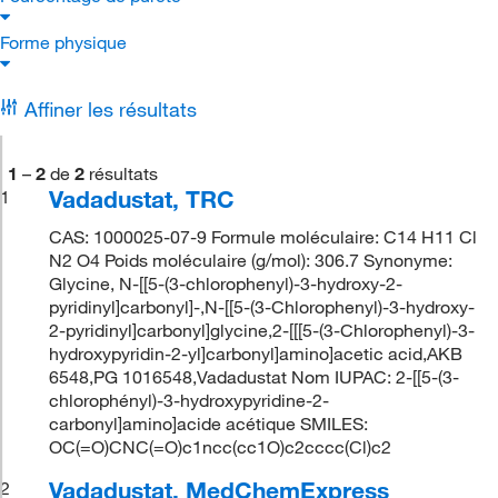
Forme physique
Affiner les résultats
1
–
2
de
2
résultats
Vadadustat, TRC
1
CAS: 1000025-07-9 Formule moléculaire: C14 H11 Cl
N2 O4 Poids moléculaire (g/mol): 306.7 Synonyme:
Glycine, N-[[5-(3-chlorophenyl)-3-hydroxy-2-
pyridinyl]carbonyl]-,N-[[5-(3-Chlorophenyl)-3-hydroxy-
2-pyridinyl]carbonyl]glycine,2-[[[5-(3-Chlorophenyl)-3-
hydroxypyridin-2-yl]carbonyl]amino]acetic acid,AKB
6548,PG 1016548,Vadadustat Nom IUPAC: 2-[[5-(3-
chlorophényl)-3-hydroxypyridine-2-
carbonyl]amino]acide acétique SMILES:
OC(=O)CNC(=O)c1ncc(cc1O)c2cccc(Cl)c2
Vadadustat, MedChemExpress
2