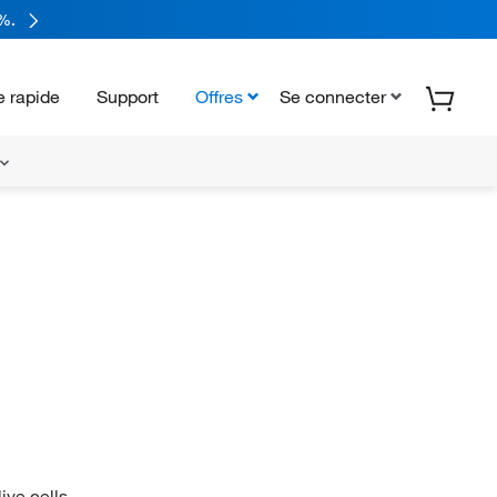
%.
 rapide
Support
Offres
Se connecter
ive cells