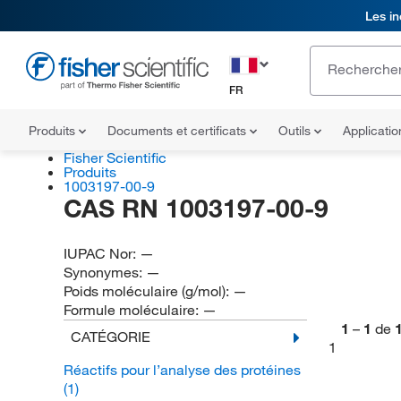
Les in
FR
Produits
Documents et certificats
Outils
Applicati
Fisher Scientific
Produits
1003197-00-9
CAS RN 1003197-00-9
IUPAC Nor:
—
Synonymes:
—
Poids moléculaire (g/mol):
—
Formule moléculaire:
—
1
–
1
de
CATÉGORIE
1
Réactifs pour l’analyse des protéines
(1)