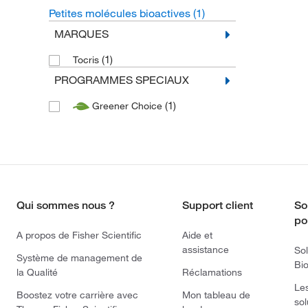
Petites molécules bioactives
(1)
MARQUES
(1)
Tocris
PROGRAMMES SPECIAUX
(1)
Greener Choice
Qui sommes nous ?
Support client
So
po
A propos de Fisher Scientific
Aide et
assistance
Sol
Système de management de
Bi
la Qualité
Réclamations
Le
Boostez votre carrière avec
Mon tableau de
sol