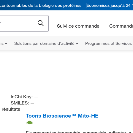
contournables de la biologie des protéines
Economisez jusqu'à 24 
Suivi de commande
Commande
ons
Solutions par domaine d'activité
Programmes et Services
InChi Key:
—
SMILES:
—
1
résultats
Tocris Bioscience™ Mito-HE
Fluorescent mitochondrial superoxide indicator in l