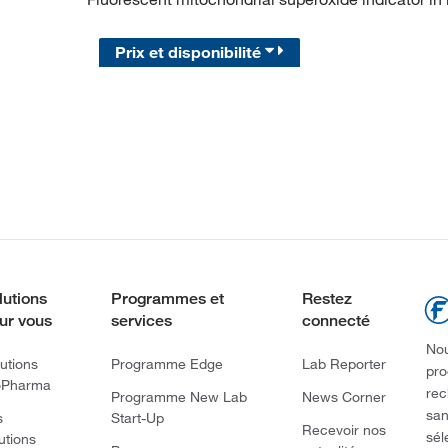
Prix et disponibilité
lutions
Programmes et
Restez
ur vous
services
connecté
Nou
utions
Programme Edge
Lab Reporter
pro
oPharma
rec
Programme New Lab
News Corner
san
s
Start-Up
Recevoir nos
sél
utions