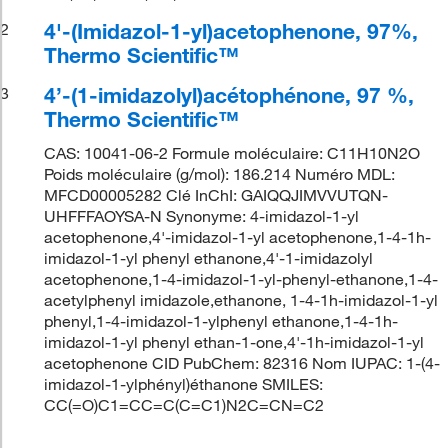
4'-(Imidazol-1-yl)acetophenone, 97%,
2
Thermo Scientific™
4’-(1-imidazolyl)acétophénone, 97 %,
3
Thermo Scientific™
CAS: 10041-06-2 Formule moléculaire: C11H10N2O
Poids moléculaire (g/mol): 186.214 Numéro MDL:
MFCD00005282 Clé InChI: GAIQQJIMVVUTQN-
UHFFFAOYSA-N Synonyme: 4-imidazol-1-yl
acetophenone,4'-imidazol-1-yl acetophenone,1-4-1h-
imidazol-1-yl phenyl ethanone,4'-1-imidazolyl
acetophenone,1-4-imidazol-1-yl-phenyl-ethanone,1-4-
acetylphenyl imidazole,ethanone, 1-4-1h-imidazol-1-yl
phenyl,1-4-imidazol-1-ylphenyl ethanone,1-4-1h-
imidazol-1-yl phenyl ethan-1-one,4'-1h-imidazol-1-yl
acetophenone CID PubChem: 82316 Nom IUPAC: 1-(4-
imidazol-1-ylphényl)éthanone SMILES:
CC(=O)C1=CC=C(C=C1)N2C=CN=C2