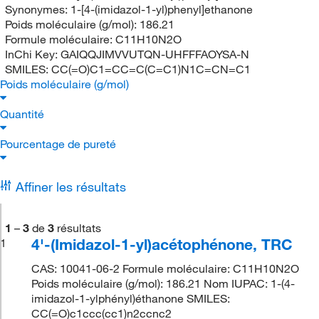
Synonymes:
1-[4-(imidazol-1-yl)phenyl]ethanone
Poids moléculaire (g/mol):
186.21
Formule moléculaire:
C11H10N2O
InChi Key:
GAIQQJIMVVUTQN-UHFFFAOYSA-N
SMILES:
CC(=O)C1=CC=C(C=C1)N1C=CN=C1
Poids moléculaire (g/mol)
Quantité
Pourcentage de pureté
Affiner les résultats
1
–
3
de
3
résultats
4'-(Imidazol-1-yl)acétophénone, TRC
1
CAS: 10041-06-2 Formule moléculaire: C11H10N2O
Poids moléculaire (g/mol): 186.21 Nom IUPAC: 1-(4-
imidazol-1-ylphényl)éthanone SMILES:
CC(=O)c1ccc(cc1)n2ccnc2