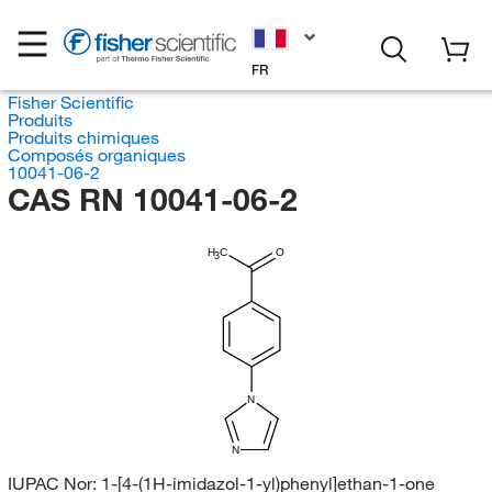
FR
Fisher Scientific
Produits
Produits chimiques
Composés organiques
10041-06-2
CAS RN 10041-06-2
H
C
O
3
N
N
IUPAC Nor:
1-[4-(1H-imidazol-1-yl)phenyl]ethan-1-one