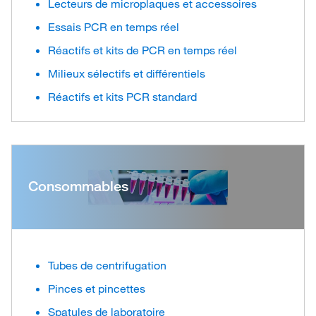
Lecteurs de microplaques et accessoires
Essais PCR en temps réel
Réactifs et kits de PCR en temps réel
Milieux sélectifs et différentiels
Réactifs et kits PCR standard
Consommables
Tubes de centrifugation
Pinces et pincettes
Spatules de laboratoire