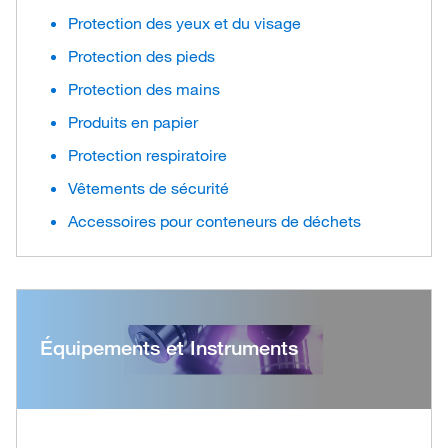
Protection des yeux et du visage
Protection des pieds
Protection des mains
Produits en papier
Protection respiratoire
Vêtements de sécurité
Accessoires pour conteneurs de déchets
Équipements et Instruments