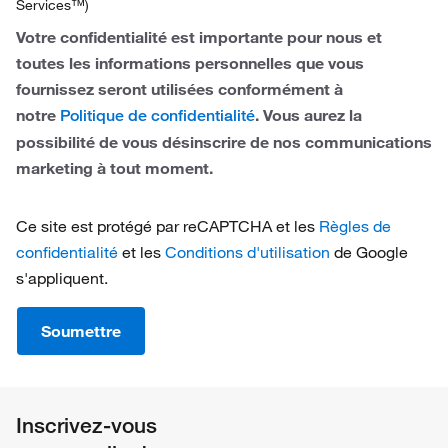
Services™)
Sweden
Responsable des magasins
Votre confidentialité est importante pour nous et
toutes les informations personnelles que vous
Switzerland
Responsable qualité
fournissez seront utilisées conformément à
United Kingdom
notre
. Vous aurez la
Politique de confidentialité
possibilité de vous désinscrire de nos communications
marketing à tout moment.
Ce site est protégé par reCAPTCHA et les
Règles de
confidentialité
et les
Conditions d'utilisation
de Google
s'appliquent.
Soumettre
Inscrivez-vous