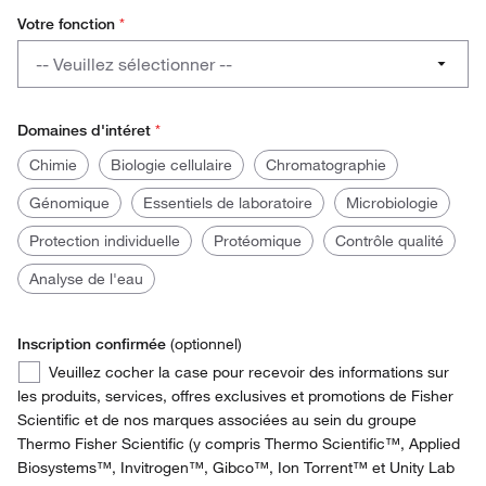
Austria
Votre fonction
*
Votre
Belgium
-- Veuillez sélectionner --
fonction
Denmark
Doctorant / Étudiant
Domaines d'intéret
*
Finland
Gestion du laboratoire
Domaines
Required
Chimie
Biologie cellulaire
Chromatographie
d'intéret
France
Chercheur scientifique
Génomique
Essentiels de laboratoire
Microbiologie
Germany
Protection individuelle
Protéomique
Contrôle qualité
Technicien de laboratoire
Analyse de l'eau
Ireland
Technicien de production
Italy
Gestion de la production
Inscription confirmée
(optionnel)
Inscription
Netherlands
Veuillez cocher la case pour recevoir des informations sur
Opérations / Gestion des installations
confirmée
les produits, services, offres exclusives et promotions de Fisher
Norway
Scientific et de nos marques associées au sein du groupe
Achats
Thermo Fisher Scientific (y compris Thermo Scientific™, Applied
Spain
Biosystems™, Invitrogen™, Gibco™, Ion Torrent™ et Unity Lab
Santé et sécurité environnementales (EH&S)