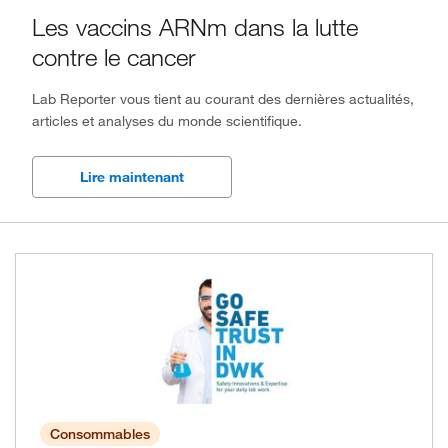
Les vaccins ARNm dans la lutte
2024, Numéro 2
contre le cancer
2024, Numéro 1
Lab Reporter vous tient au courant des dernières actualités,
2023, Numéro 4
articles et analyses du monde scientifique.
2023, Numéro 3
Lire maintenant
2023, Numéro 2
2023, Numéro 1
2022, Numéro 4
2022, Numéro 2
2022, Numéro 1
2021, Numéro 2
Consommables