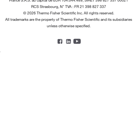
France
S.A.S. au capital de EUR 104.044.489, SIRET 398 827 337 00021
RCS Strasbourg, N° TVA : FR 21 398 827 337
© 2026 Thermo Fisher Scientific Inc. All rights reserved.
All trademarks are the property of Thermo Fisher Scientific and its subsidiaries
unless otherwise specified.