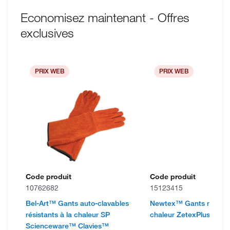
Economisez maintenant - Offres
exclusives
PRIX WEB
PRIX WEB
Code produit
Code produit
10762682
15123415
Bel-Art™ Gants auto-clavables
Newtex™ Gants résistan
résistants à la chaleur SP
chaleur ZetexPlus™ sér
Scienceware™ Clavies™