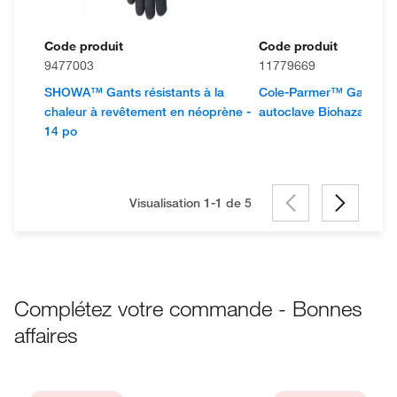
Code produit
Code produit
9477003
11779669
SHOWA™ Gants résistants à la
Cole-Parmer™ Gants p
chaleur à revêtement en néoprène -
autoclave Biohazard
14 po
Visualisation 1-1 de
5
Complétez votre commande - Bonnes
affaires