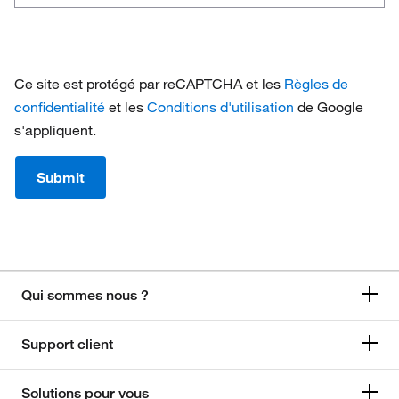
weeks
1 - 4
do
you
4 - 8
usually
Ce site est protégé par reCAPTCHA et les
Règles de
allow
8 - 12
confidentialité
et les
Conditions d'utilisation
de Google
for
s'appliquent.
testing
12+
and
go
Submit
live?
Qui sommes nous ?
Support client
Solutions pour vous