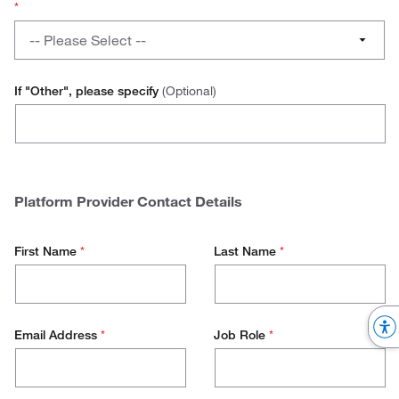
Order
*
No
Integration
What
-- Please Select --
for
platform
your
do
Ariba
other
you
If "Other", please specify
(Optional)
Vendors?
use
Coupa
to
initiate
Oracle
your
Punchout
Proactis
Platform Provider Contact Details
connection?
SAP
First Name
*
Last Name
*
Other
Email Address
*
Job Role
*