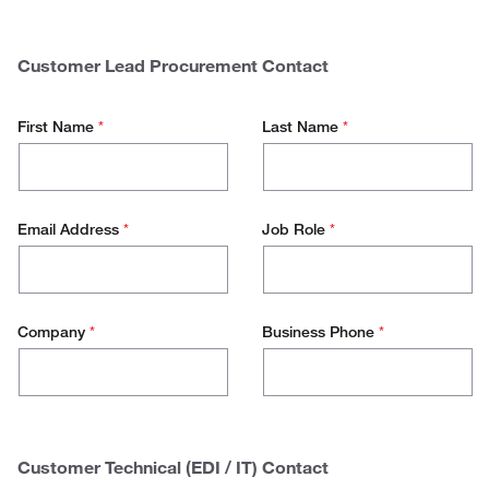
$
0 - 50.000
Spend
50.000 - 100.000
Customer Lead Procurement Contact
100.000 - 500.000
First Name
*
Last Name
*
500.000+
Email Address
*
Job Role
*
Company
*
Business Phone
*
Customer Technical (EDI / IT) Contact