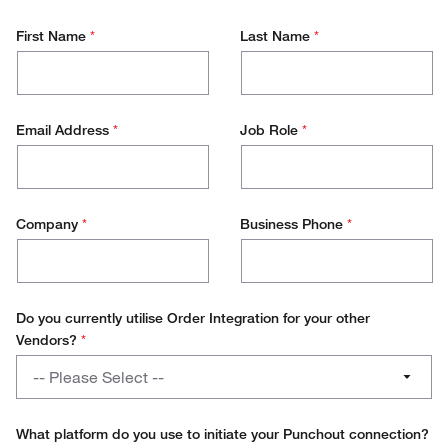
First Name
*
Last Name
*
Email Address
*
Job Role
*
Company
*
Business Phone
*
Do you currently utilise Order Integration for your other
Vendors?
*
Do
-- Please Select --
you
currently
Yes
utilise
What platform do you use to initiate your Punchout connection?