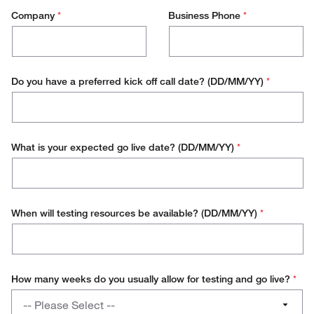
Company
*
Business Phone
*
Do you have a preferred kick off call date? (DD/MM/YY)
*
What is your expected go live date? (DD/MM/YY)
*
When will testing resources be available? (DD/MM/YY)
*
How many weeks do you usually allow for testing and go live?
*
How
-- Please Select --
many