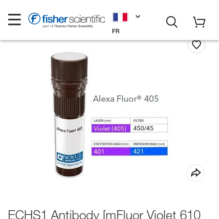
FR
ECHS1 Antibody [mFluor Violet 610