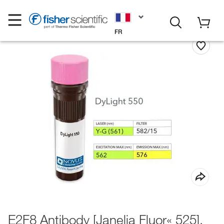
FR
E2F8 Antibody [Janelia Fluor« 525],