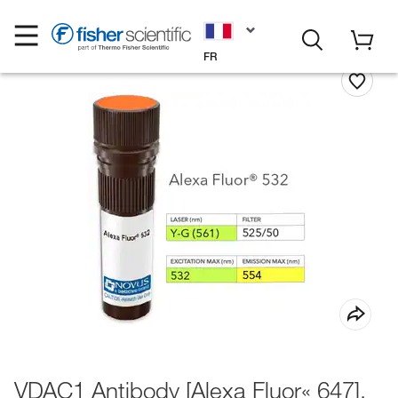
FR
VDAC1 Antibody [Alexa Fluor« 647],