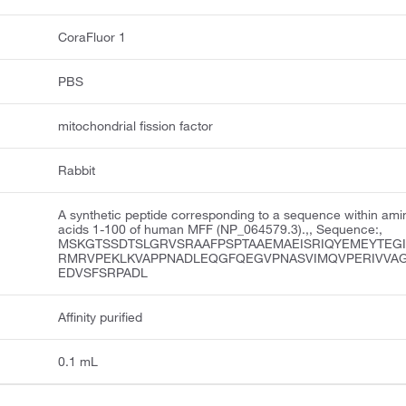
CoraFluor 1
PBS
mitochondrial fission factor
Rabbit
A synthetic peptide corresponding to a sequence within ami
acids 1-100 of human MFF (NP_064579.3).,, Sequence:,
MSKGTSSDTSLGRVSRAAFPSPTAAEMAEISRIQYEMEYTEG
RMRVPEKLKVAPPNADLEQGFQEGVPNASVIMQVPERIVVA
EDVSFSRPADL
Affinity purified
0.1 mL