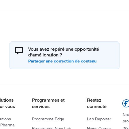
Vous avez repéré une opportunité
d'amélioration ?
lutions
Programmes et
Restez
ur vous
services
connecté
Nou
utions
Programme Edge
Lab Reporter
pro
oPharma
rec
Programme New Lab
News Corner