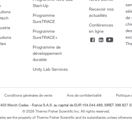
san
s
Start-Up
Recevoir nos
sél
utions
Programme
actualités
de 
otech
SureTRACE
chi
Conférences
ustrie
des
Programme
en ligne
exc
utions
SureTRACE+
The
rtes
Programme de
développement
durable
Unity Lab Services
Conditions générales de vente
Avis de confidentialité
Politique 
403 Illkirch Cedex - France
S.A.S. au capital de EUR 104.044.489, SIRET 398 827 
© 2026 Thermo Fisher Scientific Inc. All rights reserved.
arks are the property of Thermo Fisher Scientific and its subsidiaries unless otherwise