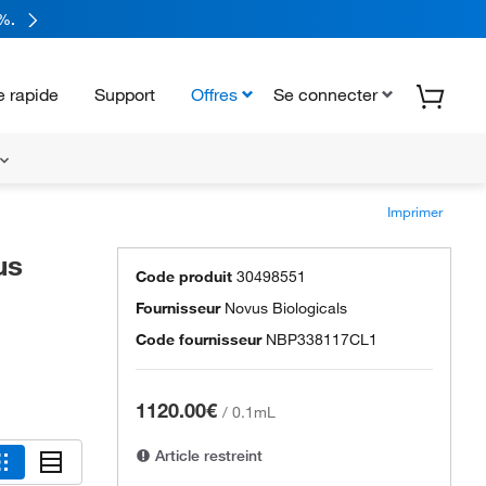
%.
 rapide
Support
Offres
Se connecter
Imprimer
us
Code produit
30498551
Fournisseur
Novus Biologicals
Code fournisseur
NBP338117CL1
1120.00€
/
0.1mL
Article restreint