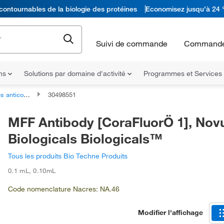
contournables de la biologie des protéines
Economisez jusqu'à 24 
Suivi de commande
Commande
ons
Solutions par domaine d'activité
Programmes et Services
icorps primaires
30498551
MFF Antibody [CoraFluorÖ 1], Nov
Biologicals Biologicals™
Tous les produits Bio Techne Produits
0.1 mL
,
0.10mL
Code nomenclature Nacres: NA.46
Modifier l'affichage