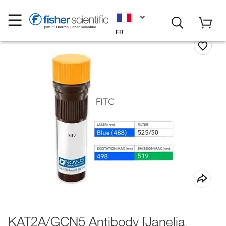
FR
KAT2A/GCN5 Antibody [Janelia