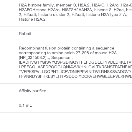
H2A histone family, member O, H2A.2, H2A/O, H2A/q, H2a-
H2AFOHistone H2A/o, HIST2H2AAH2A, histone 2, H2aa, his
2, H2aa3, histone cluster 2, H2aa3, histone H2A type 2-A,
Histone H2A.2
Rabbit
Recombinant fusion protein containing a sequence
corresponding to amino acids 27-208 of mouse H2A
(NP_034508.2).,, Sequence:,
IEADHVGTYGISVYQSPGDIGQYTFEFDGDELFYVDLDKKET
LPEFGQLASFDPQGGLQNIAVVKHNLGVLTKRSNSTPATNEA
TVFPKSPVLLGQPNTLICFVDNIFPPVINITWLRNSKSVADGVY
FFVNRDYSFHKLSYLTFIPSDDDIYDCKVEHWGLEEPVLKHW
Affinity purified
0.1 mL