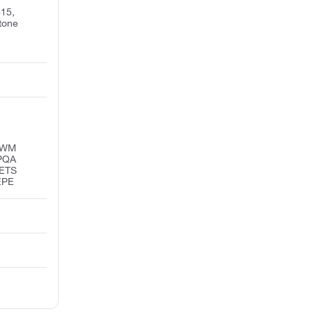
615,
tone
VWM
PQA
ETS
EPE