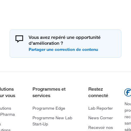
Vous avez repéré une opportunité
d'amélioration ?
lutions
Programmes et
Restez
ur vous
services
connecté
Nou
utions
Programme Edge
Lab Reporter
pro
oPharma
rec
Programme New Lab
News Corner
san
s
Start-Up
Recevoir nos
sél
utions