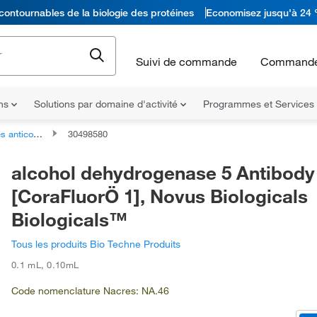
contournables de la biologie des protéines
Economisez jusqu'à 24 
Suivi de commande
Commande
ons
Solutions par domaine d'activité
Programmes et Services
icorps primaires
30498580
alcohol dehydrogenase 5 Antibody
[CoraFluorÖ 1], Novus Biologicals
Biologicals™
Tous les produits Bio Techne Produits
0.1 mL
,
0.10mL
Code nomenclature Nacres: NA.46