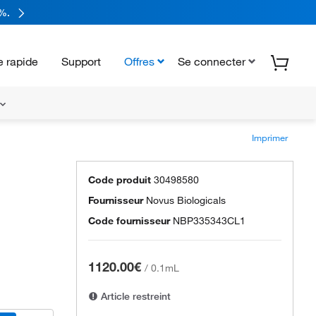
%.
 rapide
Support
Offres
Se connecter
Imprimer
Code produit
30498580
Fournisseur
Novus Biologicals
Code fournisseur
NBP335343CL1
1120.00€
/
0.1mL
Article restreint