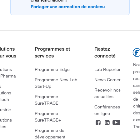
lutions
Programmes et
Restez
ur vous
services
connecté
Nou
utions
Programme Edge
Lab Reporter
pro
oPharma
rec
Programme New Lab
News Corner
san
s
Start-Up
Recevoir nos
sél
utions
Programme
actualités
de 
otech
SureTRACE
chi
Conférences
ustrie
des
Programme
en ligne
exc
utions
SureTRACE+
The
rtes
Programme de
développement