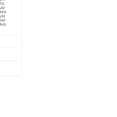
TIL
AAV
KFA
KVM
TAF
MHS