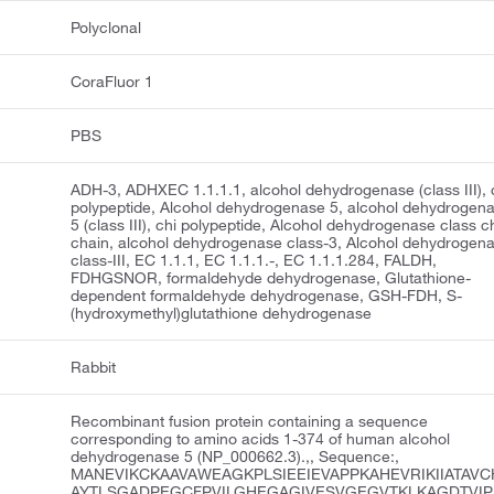
Polyclonal
CoraFluor 1
PBS
ADH-3, ADHXEC 1.1.1.1, alcohol dehydrogenase (class III), 
polypeptide, Alcohol dehydrogenase 5, alcohol dehydrogen
5 (class III), chi polypeptide, Alcohol dehydrogenase class c
chain, alcohol dehydrogenase class-3, Alcohol dehydrogen
class-III, EC 1.1.1, EC 1.1.1.-, EC 1.1.1.284, FALDH,
FDHGSNOR, formaldehyde dehydrogenase, Glutathione-
dependent formaldehyde dehydrogenase, GSH-FDH, S-
(hydroxymethyl)glutathione dehydrogenase
Rabbit
Recombinant fusion protein containing a sequence
corresponding to amino acids 1-374 of human alcohol
dehydrogenase 5 (NP_000662.3).,, Sequence:,
MANEVIKCKAAVAWEAGKPLSIEEIEVAPPKAHEVRIKIIATAVC
AYTLSGADPEGCFPVILGHEGAGIVESVGEGVTKLKAGDTVIP