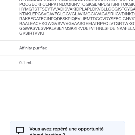
PQCGECKFCLNPKTNLCQKIRVTQGKGLMPDGTSRFTCKGK
HYMGTSTFSEYTVVADISVAKIDPLAPLDKVCLLGCGISTGYG
NTAKLEPGSVCAVFGLGGVGLAVIMGCKVAGASRIIGVDINKD
RAKEFGATECINPQDFSKPIQEVLIEMTDGGVDYSFECIGNV
RAALEACHKGWGVSVVVGVAASGEEIATRPFQLVTGRTWKG
GGWKSVESVPKLVSEYMSKKIKVDEFVTHNLSFDEINKAFEL
GKSIRTVVKI
Affinity purified
0.1 mL
Vous avez repéré une opportunité
d'amélioration ?