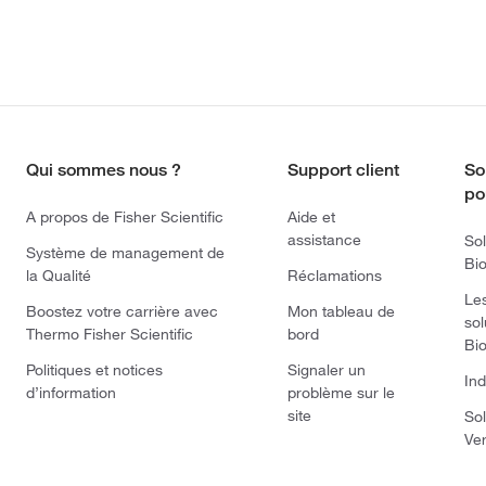
Qui sommes nous ?
Support client
So
po
A propos de Fisher Scientific
Aide et
assistance
Sol
Système de management de
Bi
la Qualité
Réclamations
Le
Boostez votre carrière avec
Mon tableau de
sol
Thermo Fisher Scientific
bord
Bi
Politiques et notices
Signaler un
Ind
d’information
problème sur le
site
Sol
Ve