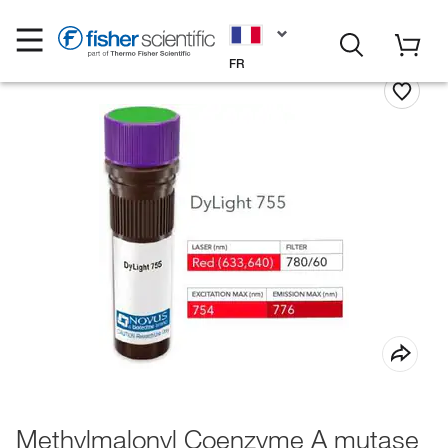
FR
Methylmalonyl Coenzyme A mutase