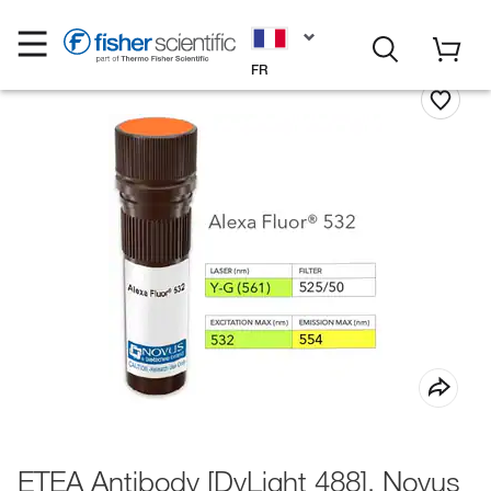
FR
ETEA Antibody [DyLight 488], Novus