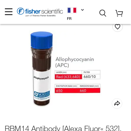
FR
RBM14 Antibody [Alexa Fluor« 532],