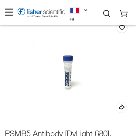
FR
PSMB5 Antibody [DyLight 680],