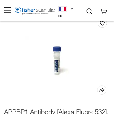
FR
APPBP1 Antibody [Alexa Fluor« 532],