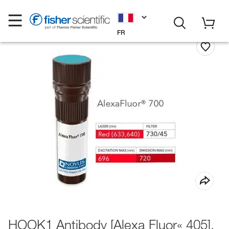
FR
HOOK1 Antibody [Alexa Fluor« 405],