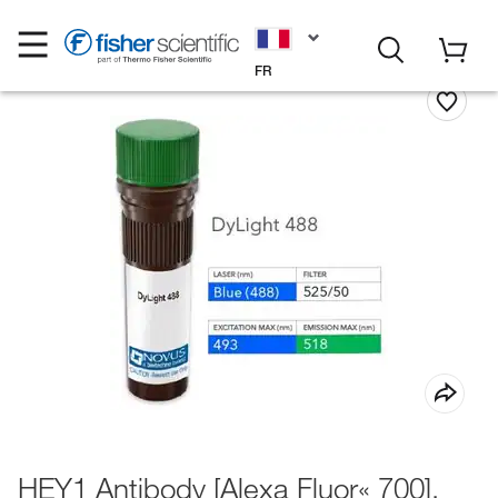
FR
HEY1 Antibody [Alexa Fluor« 700],