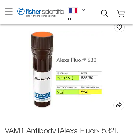
FR
VAM1 Antibody [Alexa Fluor« 532],