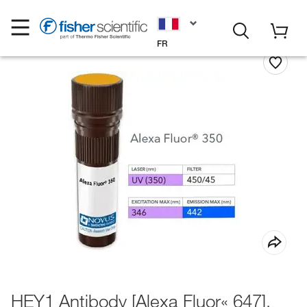
FR
HEY1 Antibody [Alexa Fluor« 647],