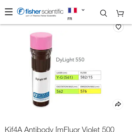
FR
Kif4A Antibody [mFluor Violet 500