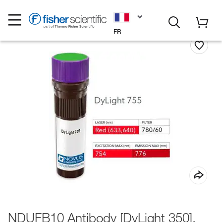
FR
NDUFB10 Antibody [DyLight 350],