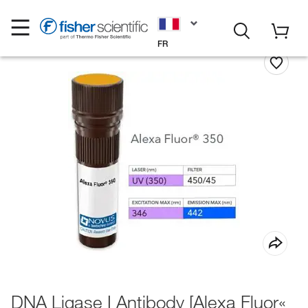
FR
DNA Ligase I Antibody [Alexa Fluor«