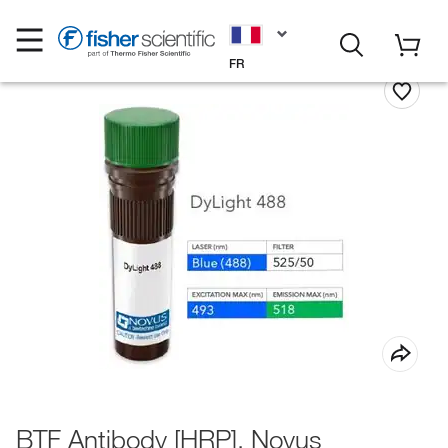
FR
BTF Antibody [HRP], Novus