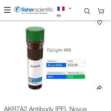
FR
AKR7A2 Antibody [PE], Novus