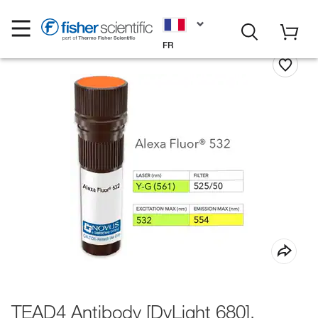
FR
TEAD4 Antibody [DyLight 680],