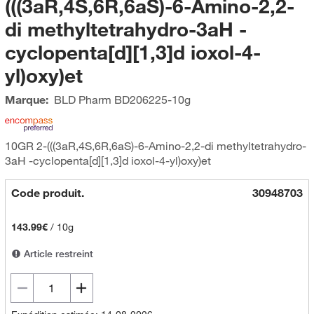
(((3aR,4S,6R,6aS)-6-Amino-2,2-
di methyltetrahydro-3aH -
cyclopenta[d][1,3]d ioxol-4-
yl)oxy)et
Marque:
BLD Pharm
BD206225-10g
10GR 2-(((3aR,4S,6R,6aS)-6-Amino-2,2-di methyltetrahydro-
3aH -cyclopenta[d][1,3]d ioxol-4-yl)oxy)et
Code produit.
30948703
143.99€
/
10g
Article restreint