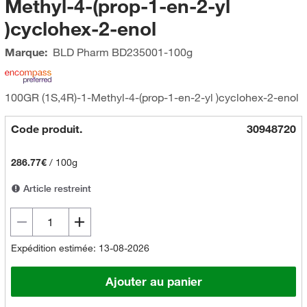
Methyl-4-(prop-1-en-2-yl
)cyclohex-2-enol
Marque:
BLD Pharm
BD235001-100g
100GR (1S,4R)-1-Methyl-4-(prop-1-en-2-yl )cyclohex-2-enol
Code produit.
30948720
286.77€
/
100g
Article restreint
Expédition estimée: 13-08-2026
Ajouter au panier