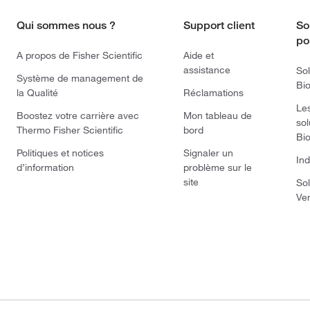
Qui sommes nous ?
Support client
So
po
A propos de Fisher Scientific
Aide et
assistance
Sol
Système de management de
Bi
la Qualité
Réclamations
Le
Boostez votre carrière avec
Mon tableau de
sol
Thermo Fisher Scientific
bord
Bi
Politiques et notices
Signaler un
Ind
d’information
problème sur le
site
Sol
Ve