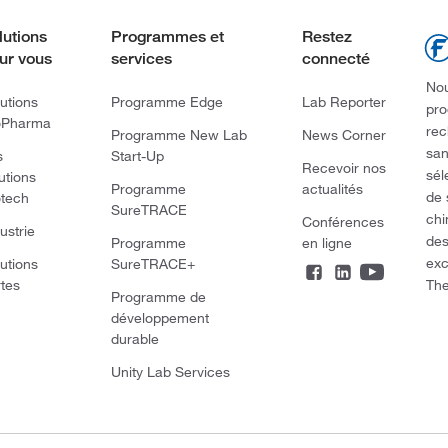
lutions
Programmes et
Restez
ur vous
services
connecté
Nou
utions
Programme Edge
Lab Reporter
pro
oPharma
rec
Programme New Lab
News Corner
san
s
Start-Up
Recevoir nos
sél
utions
Programme
actualités
de 
otech
SureTRACE
chi
Conférences
ustrie
des
Programme
en ligne
exc
utions
SureTRACE+
The
rtes
Programme de
développement
durable
Unity Lab Services