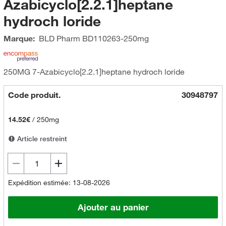
Azabicyclo[2.2.1]heptane
hydroch loride
Marque:
BLD Pharm
BD110263-250mg
250MG 7-Azabicyclo[2.2.1]heptane hydroch loride
Code produit.
30948797
14.52€
/
250mg
Article restreint
Expédition estimée: 13-08-2026
Ajouter au panier