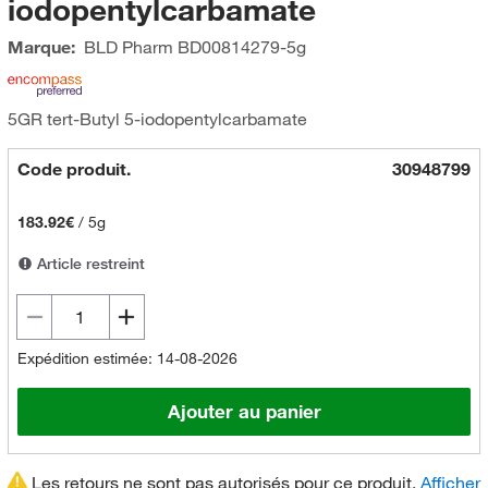
iodopentylcarbamate
Marque:
BLD Pharm
BD00814279-5g
5GR tert-Butyl 5-iodopentylcarbamate
Code produit.
30948799
183.92€
/
5g
Article restreint
Expédition estimée: 14-08-2026
Ajouter au panier
Les retours ne sont pas autorisés pour ce produit.
Afficher