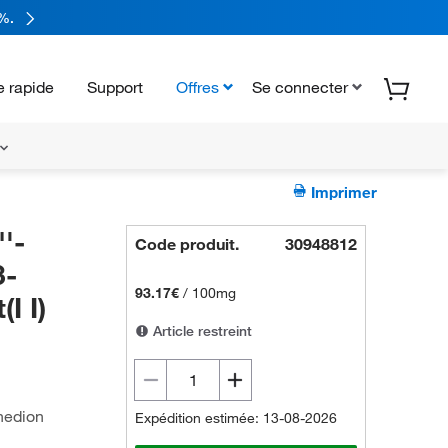
%.
 rapide
Support
Offres
Se connecter
Imprimer
'-
Code produit.
30948812
3-
93.17€
/
100mg
I I)
Article restreint
anedion
Expédition estimée: 13-08-2026