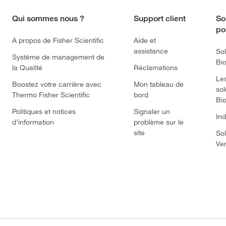
Qui sommes nous ?
Support client
So
po
A propos de Fisher Scientific
Aide et
assistance
Sol
Système de management de
Bi
la Qualité
Réclamations
Le
Boostez votre carrière avec
Mon tableau de
sol
Thermo Fisher Scientific
bord
Bi
Politiques et notices
Signaler un
Ind
d’information
problème sur le
site
Sol
Ve