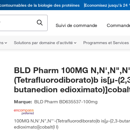
contournables de la biologie des protéines
Economisez jusqu'à 24 
Suivi de commande
Commande
ons
Solutions par domaine d'activité
Programmes et Services
BLD Pharm 100MG N,N',N",N"
(Tetrafluorodiborato)b is[µ-(2,
butanedion edioximato)]cobalt(
Marque:
BLD Pharm
BD635537-100mg
100MG N,N',N",N"'-(Tetrafluorodiborato)b is[µ-(2,3-but
edioximato)]cobalt(I I)