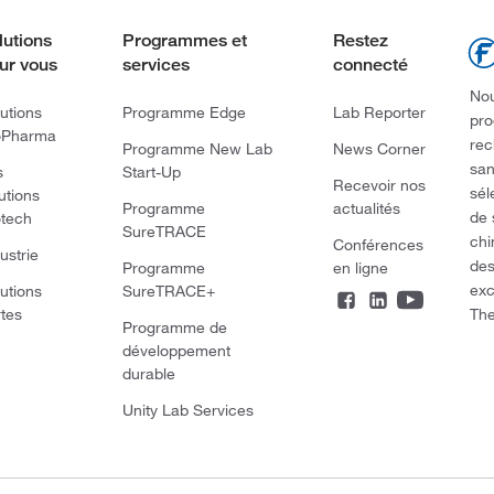
lutions
Programmes et
Restez
ur vous
services
connecté
Nou
utions
Programme Edge
Lab Reporter
pro
oPharma
rec
Programme New Lab
News Corner
san
s
Start-Up
Recevoir nos
sél
utions
Programme
actualités
de 
otech
SureTRACE
chi
Conférences
ustrie
des
Programme
en ligne
exc
utions
SureTRACE+
The
rtes
Programme de
développement
durable
Unity Lab Services