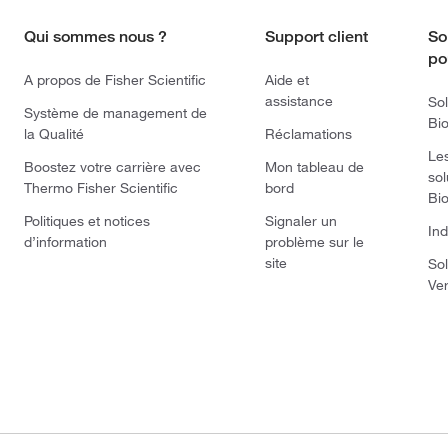
Qui sommes nous ?
Support client
So
po
A propos de Fisher Scientific
Aide et
assistance
Sol
Système de management de
Bi
la Qualité
Réclamations
Le
Boostez votre carrière avec
Mon tableau de
sol
Thermo Fisher Scientific
bord
Bi
Politiques et notices
Signaler un
Ind
d’information
problème sur le
site
Sol
Ve