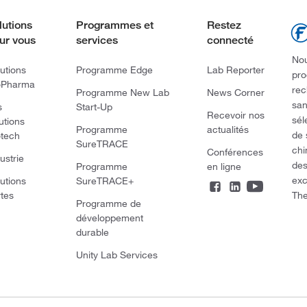
lutions
Programmes et
Restez
ur vous
services
connecté
Nou
utions
Programme Edge
Lab Reporter
pro
oPharma
rec
Programme New Lab
News Corner
san
s
Start-Up
Recevoir nos
sél
utions
Programme
actualités
de 
otech
SureTRACE
chi
Conférences
ustrie
des
Programme
en ligne
exc
utions
SureTRACE+
The
rtes
Programme de
développement
durable
Unity Lab Services