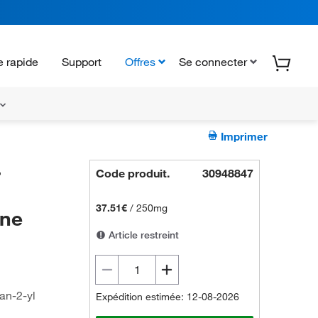
 rapide
Support
Offres
Se connecter
Imprimer
-
Code produit.
30948847
37.51€
/
250mg
ine
Article restreint
an-2-yl
Expédition estimée: 12-08-2026