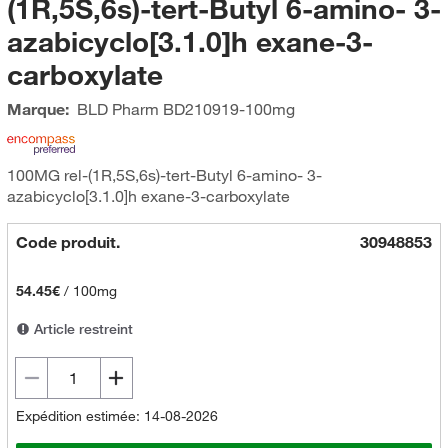
(1R,5S,6s)-tert-Butyl 6-amino- 3-
azabicyclo[3.1.0]h exane-3-
carboxylate
Marque:
BLD Pharm
BD210919-100mg
100MG rel-(1R,5S,6s)-tert-Butyl 6-amino- 3-
azabicyclo[3.1.0]h exane-3-carboxylate
Code produit.
30948853
54.45€
/
100mg
Article restreint
Expédition estimée: 14-08-2026